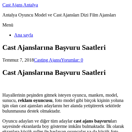
Cast Ajans Antalya
Antalya Oyuncu Model ve Cast Ajansları Dizi Film Ajansları
Menü
Ana sayfa
Cast Ajanslarına Başvuru Saatleri
Temmuz 7, 2018
Casting Ajansı
Yorumlar: 0
Cast Ajanslarına Başvuru Saatleri
Hayallerinin peşinden gitmek isteyen oyuncu, manken, model,
sunucu,
reklam oyuncusu
, foto model gibi birçok kişinin yoluna
işin olan cast ajansları adaylarını her alanda yetiştirerek sektörde
bulunmasına destek olmaktadır.
Oyuncu adayları ve diğer tüm adaylar
cast ajans başvuru
ları
sayesinde ekranlarda boy gösterme imkânı bulmaktadır. İlk olarak
ekranlara küçük roller ile başlayan oyuncular ya da küçük foto