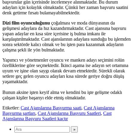
başvurular gün içerisinde incelemeye alınmaktadır. Bu durum
adayları için kolaylık olmaktadır. Çünkü her zaman başvuru saatini
denk getirme fırsatı bulamayabilmektedir.
Dizi film oyunculuğunu
çoğalması ve moda dünyasının da
gelişmesi adaylara da hız kazandırmaktadır. Cast ajansına başvuru
yapan adaylar en kısa süre içerisine iş bulma imkanı ile
karşılaştırılmaktadır. Cast ajanslarının adaylara sunduğu bu işlemden
sonra sektörde kalıcı olmak ve bu işten para kazanmak adayların
çalışma şekli ile yön bulmaktadır.
Yapımcı ve yönetmenler oyuncu ve manken adayı seçimini rolün
özelliklerine göre seçmektedir. İkinci aşama ise adayın set ortamına
uyum ve işine olan saygı olarak devam etmektedir. Sürekli olarak
setlere geç gelen oyuncu adayları kısa sürede geriye doğru düşüş
yaşamaktadır.
Bunun aksine işten keyif alma ve kendini bu işte gelişme odaklı
çalışan kişiler başarıyı elde etmiş olmaktadır.
Etiketler:
Cast Ajanslarına Başvurma saati
,
Cast Ajanslarına
Başvurma şartları
,
Cast Ajanslarına Başvuru Saatleri
,
Cast
Ajanslarına Başvuru Saatleri kaçtır