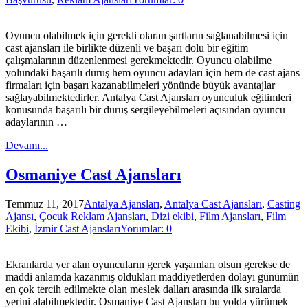
Oyuncu olabilmek için gerekli olaran şartların sağlanabilmesi için
cast ajansları ile birlikte düzenli ve başarı dolu bir eğitim
çalışmalarının düzenlenmesi gerekmektedir. Oyuncu olabilme
yolundaki başarılı duruş hem oyuncu adayları için hem de cast ajans
firmaları için başarı kazanabilmeleri yönünde büyük avantajlar
sağlayabilmektedirler. Antalya Cast Ajansları oyunculuk eğitimleri
konusunda başarılı bir duruş sergileyebilmeleri açısından oyuncu
adaylarının …
Devamı...
Osmaniye Cast Ajansları
Temmuz 11, 2017
Antalya Ajansları
,
Antalya Cast Ajansları
,
Casting
Ajansı
,
Çocuk Reklam Ajansları
,
Dizi ekibi
,
Film Ajansları
,
Film
Ekibi
,
İzmir Cast Ajansları
Yorumlar: 0
Ekranlarda yer alan oyuncuların gerek yaşamları olsun gerekse de
maddi anlamda kazanmış oldukları maddiyetlerden dolayı günümün
en çok tercih edilmekte olan meslek dalları arasında ilk sıralarda
yerini alabilmektedir. Osmaniye Cast Ajansları bu yolda yürümek