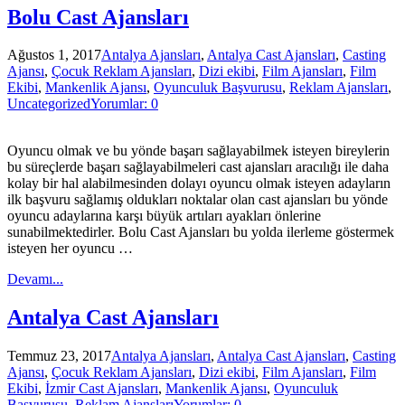
Bolu Cast Ajansları
Ağustos 1, 2017
Antalya Ajansları
,
Antalya Cast Ajansları
,
Casting
Ajansı
,
Çocuk Reklam Ajansları
,
Dizi ekibi
,
Film Ajansları
,
Film
Ekibi
,
Mankenlik Ajansı
,
Oyunculuk Başvurusu
,
Reklam Ajansları
,
Uncategorized
Yorumlar: 0
Oyuncu olmak ve bu yönde başarı sağlayabilmek isteyen bireylerin
bu süreçlerde başarı sağlayabilmeleri cast ajansları aracılığı ile daha
kolay bir hal alabilmesinden dolayı oyuncu olmak isteyen adayların
ilk başvuru sağlamış oldukları noktalar olan cast ajansları bu yönde
oyuncu adaylarına karşı büyük artıları ayakları önlerine
sunabilmektedirler. Bolu Cast Ajansları bu yolda ilerleme göstermek
isteyen her oyuncu …
Devamı...
Antalya Cast Ajansları
Temmuz 23, 2017
Antalya Ajansları
,
Antalya Cast Ajansları
,
Casting
Ajansı
,
Çocuk Reklam Ajansları
,
Dizi ekibi
,
Film Ajansları
,
Film
Ekibi
,
İzmir Cast Ajansları
,
Mankenlik Ajansı
,
Oyunculuk
Başvurusu
,
Reklam Ajansları
Yorumlar: 0