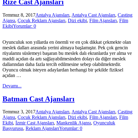
Rize Cast Ajansları
Temmuz 8, 2017
Antalya Ajansları
,
Antalya Cast Ajansları
,
Casting
Ajansı
,
Çocuk Reklam Ajansları
,
Dizi ekibi
,
Film Ajansları
,
Film
Ekibi
Yorumlar: 0
Oyunculuk son yıllarda en önemli ve en çok dikkat çekmekte olan
meslek dalları arasında yerini almaya başlamıştır. Pek çok gencin
rüyalarını süslemeyi başaran bu meslek dalı ekranlarda yer alma ve
maddi açıdan da artı sağlayabilmesinden dolayı da diğer meslek
dallarından daha fazla tercih edilmesine sebep olabilmektedir.
Oyuncu olmak isteyen adaylardan herhangi bir şekilde fiziksel
açıdan …
Devamı...
Batman Cast Ajansları
Temmuz 3, 2017
Antalya Ajansları
,
Antalya Cast Ajansları
,
Casting
Ajansı
,
Çocuk Reklam Ajansları
,
Dizi ekibi
,
Film Ajansları
,
Film
Ekibi
,
İzmir Cast Ajansları
,
Mankenlik Ajansı
,
Oyunculuk
Başvurusu
,
Reklam Ajansları
Yorumlar: 0