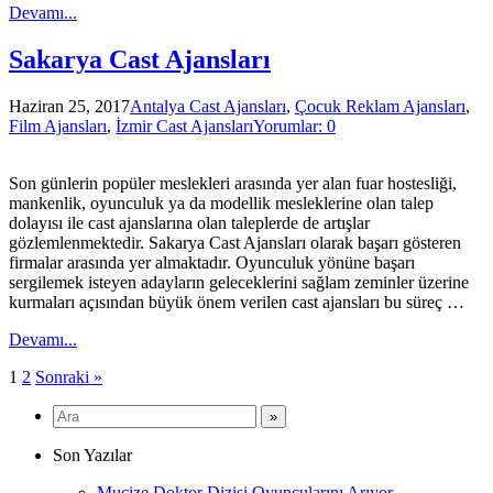
Devamı...
Sakarya Cast Ajansları
Haziran 25, 2017
Antalya Cast Ajansları
,
Çocuk Reklam Ajansları
,
Film Ajansları
,
İzmir Cast Ajansları
Yorumlar: 0
Son günlerin popüler meslekleri arasında yer alan fuar hostesliği,
mankenlik, oyunculuk ya da modellik mesleklerine olan talep
dolayısı ile cast ajanslarına olan taleplerde de artışlar
gözlemlenmektedir. Sakarya Cast Ajansları olarak başarı gösteren
firmalar arasında yer almaktadır. Oyunculuk yönüne başarı
sergilemek isteyen adayların geleceklerini sağlam zeminler üzerine
kurmaları açısından büyük önem verilen cast ajansları bu süreç …
Devamı...
Yazı
1
2
Sonraki »
sayfalaması
Son Yazılar
Mucize Doktor Dizisi Oyuncularını Arıyor