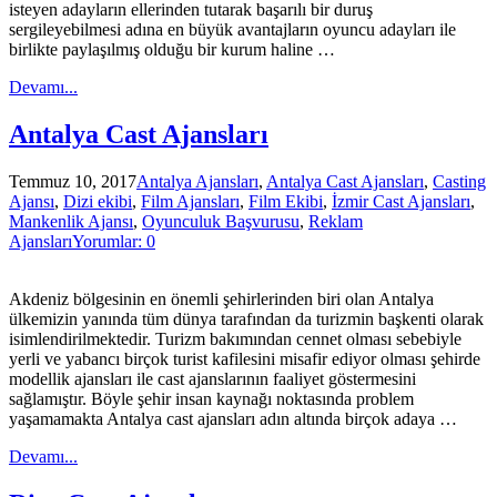
isteyen adayların ellerinden tutarak başarılı bir duruş
sergileyebilmesi adına en büyük avantajların oyuncu adayları ile
birlikte paylaşılmış olduğu bir kurum haline …
Devamı...
Antalya Cast Ajansları
Temmuz 10, 2017
Antalya Ajansları
,
Antalya Cast Ajansları
,
Casting
Ajansı
,
Dizi ekibi
,
Film Ajansları
,
Film Ekibi
,
İzmir Cast Ajansları
,
Mankenlik Ajansı
,
Oyunculuk Başvurusu
,
Reklam
Ajansları
Yorumlar: 0
Akdeniz bölgesinin en önemli şehirlerinden biri olan Antalya
ülkemizin yanında tüm dünya tarafından da turizmin başkenti olarak
isimlendirilmektedir. Turizm bakımından cennet olması sebebiyle
yerli ve yabancı birçok turist kafilesini misafir ediyor olması şehirde
modellik ajansları ile cast ajanslarının faaliyet göstermesini
sağlamıştır. Böyle şehir insan kaynağı noktasında problem
yaşamamakta Antalya cast ajansları adın altında birçok adaya …
Devamı...