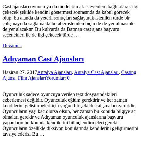
Cast ajansları oyuncu ya da model olmak isteyenlere bağlı olarak ilgi
çekecek şekilde kendini göstermesi sonrasında da kabul görecek
olup; bu alanda da yeterli sonuçları sağlayarak istenilen türde bir
çalışmayı da sağlamakla beraber istenilen biçimde de yer alması ile
de yer alacaktır. Bu kulvarda da Batman cast ajans başvuru
seçenekleri ile de ilgi çekecek türde …
Devamı...
Adıyaman Cast Ajansları
Haziran 27, 2017
Antalya Ajansları
,
Antalya Cast Ajansları
,
Casting
Ajansı
,
Film Ajansları
Yorumlar: 0
Oyunculuk sadece oyuncuya verilen text dosyasındakileri
ezberlemesi değildir. Oyunculuk eğitim gerektirir ve her zaman
kendilerini geliştirmeleri için yoğun bir şekilde çalışmaları zaruridir.
Oyuncuların yaşı kaç olursa olsun, her zaman bu konuda bilgiye aç
olmaları gerekir ve Adıyaman oyunculuk ajanslarına başvuru
yapanların bu konuda kendilerini bilinçlendirmeleri gerekir.
Oyuncuların özellikle diksiyon konularında kendilerini geliştirmesini
tavsiye ederiz. Bu …