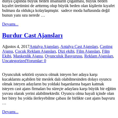
dünya çapında büyük beden insanların çoğalması, büyük beden
kıyafet üretimini de arttırmış olup büyük beden olan kişilerin kıyafet
bulması da oldukça kolaylaşmıştır. sadece moda haftasında değil
bunun yanı sıra nerede …
Devamı...
Burdur Cast Ajansları
Ağustos 4, 2017
Antalya Ajansları
,
Antalya Cast Ajansları
,
Casting
Ajansı
,
Çocuk Reklam Ajansları
,
Dizi ekibi
,
Film Ajansları
,
Film
Ekibi
,
Mankenlik Ajansı
,
Oyunculuk Başvurusu
,
Reklam Ajansları
,
Uncategorized
Yorumlar: 0
Oyunculuk sektörü oyuncu olmak isteyen her adaya karşı
kucaklarını açabilen bir meslek dalı olabilmesinden dolayı oyuncu
olmak isteyen adayların bu yoldaki başarılarına başarı katmak
isteyen cast ajans firmaları bu süreçte adaylara karşı büyük bir eğitim
yuvası olarak yerini alabilmektedir. Oyuncu olma hayali içinde olan
her birey bu yolda ilerleyebilme çabası ile birlikte cast ajans başvuru
…
Devamı...