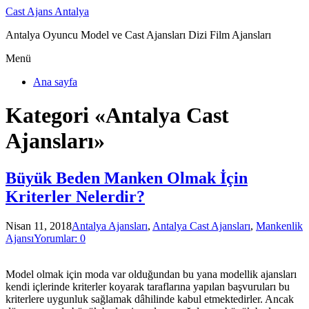
Cast Ajans Antalya
Antalya Oyuncu Model ve Cast Ajansları Dizi Film Ajansları
Menü
Ana sayfa
Kategori «Antalya Cast
Ajansları»
Büyük Beden Manken Olmak İçin
Kriterler Nelerdir?
Nisan 11, 2018
Antalya Ajansları
,
Antalya Cast Ajansları
,
Mankenlik
Ajansı
Yorumlar: 0
Model olmak için moda var olduğundan bu yana modellik ajansları
kendi içlerinde kriterler koyarak taraflarına yapılan başvuruları bu
kriterlere uygunluk sağlamak dâhilinde kabul etmektedirler. Ancak