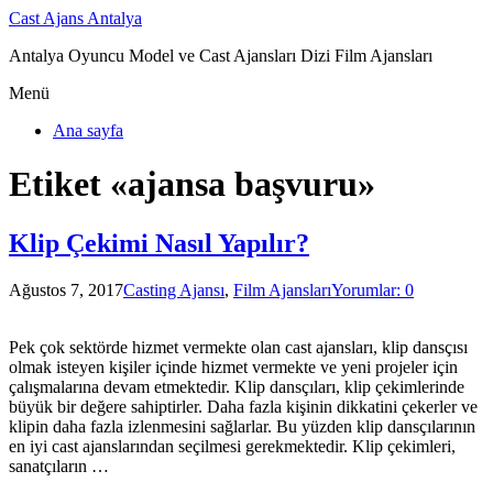
Cast Ajans Antalya
Antalya Oyuncu Model ve Cast Ajansları Dizi Film Ajansları
Menü
Ana sayfa
Etiket «ajansa başvuru»
Klip Çekimi Nasıl Yapılır?
Ağustos 7, 2017
Casting Ajansı
,
Film Ajansları
Yorumlar: 0
Pek çok sektörde hizmet vermekte olan cast ajansları, klip dansçısı
olmak isteyen kişiler içinde hizmet vermekte ve yeni projeler için
çalışmalarına devam etmektedir. Klip dansçıları, klip çekimlerinde
büyük bir değere sahiptirler. Daha fazla kişinin dikkatini çekerler ve
klipin daha fazla izlenmesini sağlarlar. Bu yüzden klip dansçılarının
en iyi cast ajanslarından seçilmesi gerekmektedir. Klip çekimleri,
sanatçıların …