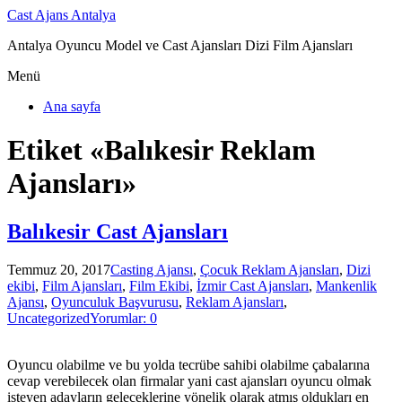
Cast Ajans Antalya
Antalya Oyuncu Model ve Cast Ajansları Dizi Film Ajansları
Menü
Ana sayfa
Etiket «Balıkesir Reklam
Ajansları»
Balıkesir Cast Ajansları
Temmuz 20, 2017
Casting Ajansı
,
Çocuk Reklam Ajansları
,
Dizi
ekibi
,
Film Ajansları
,
Film Ekibi
,
İzmir Cast Ajansları
,
Mankenlik
Ajansı
,
Oyunculuk Başvurusu
,
Reklam Ajansları
,
Uncategorized
Yorumlar: 0
Oyuncu olabilme ve bu yolda tecrübe sahibi olabilme çabalarına
cevap verebilecek olan firmalar yani cast ajansları oyuncu olmak
isteyen adayların geleceklerine yönelik olarak atmış oldukları en