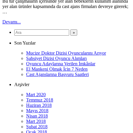
Bu tür çalışmaların içerisinde yer alan bebeklerin kullanım alanında
yer alan ürünler kapsamında da cast ajans firmaları devreye girerek;
…
Devamı...
Son Yazılar
Mucize Doktor Dizisi Oyuncularını Arıyor
Şahsiyet Dizisi Oyuncu Alımları
Oyuncu Adaylarına Verilen İmkânlar
El Mankeni Olmak İçin 7 Neden
Cast Ajanslarına Başvuru Saatleri
Arşivler
Mart 2020
Temmuz 2018
Haziran 2018
Mayıs 2018
Nisan 2018
Mart 2018
Şubat 2018
Ocak 2018