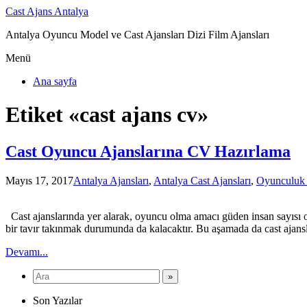
Cast Ajans Antalya
Antalya Oyuncu Model ve Cast Ajansları Dizi Film Ajansları
Menü
Ana sayfa
Etiket «cast ajans cv»
Cast Oyuncu Ajanslarına CV Hazırlama
Mayıs 17, 2017
Antalya Ajansları
,
Antalya Cast Ajansları
,
Oyunculuk
Cast ajanslarında yer alarak, oyuncu olma amacı güden insan sayısı old
bir tavır takınmak durumunda da kalacaktır. Bu aşamada da cast aja
Devamı...
Son Yazılar