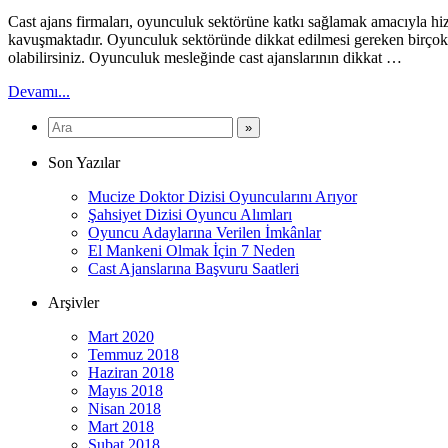
Cast ajans firmaları, oyunculuk sektörüne katkı sağlamak amacıyla hiz
kavuşmaktadır. Oyunculuk sektöründe dikkat edilmesi gereken birçok 
olabilirsiniz. Oyunculuk mesleğinde cast ajanslarının dikkat …
Devamı...
Son Yazılar
Mucize Doktor Dizisi Oyuncularını Arıyor
Şahsiyet Dizisi Oyuncu Alımları
Oyuncu Adaylarına Verilen İmkânlar
El Mankeni Olmak İçin 7 Neden
Cast Ajanslarına Başvuru Saatleri
Arşivler
Mart 2020
Temmuz 2018
Haziran 2018
Mayıs 2018
Nisan 2018
Mart 2018
Şubat 2018