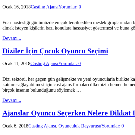
Ocak 16, 2018
Casting Ajansı
Yorumlar: 0
Fuar hostesliği günümüzde en çok tercih edilen meslek gruplarından bi
almak isteyen kişilerin bazı konulara hassasiyet göstermesi ve buna g
Devamı...
Diziler İçin Çocuk Oyuncu Seçimi
Ocak 11, 2018
Casting Ajansı
Yorumlar: 0
Dizi sektörü, her geçen gün gelişmekte ve yeni oyuncularla birlikte 
katılım sağlayabilmesi için cast ajans firmaları ülkemizin hemen heme
birçok insanın bulunduğunu söylemek …
Devamı...
Ajanslar Oyuncu Seçerken Nelere Dikkat 
Ocak 6, 2018
Casting Ajansı
,
Oyunculuk Başvurusu
Yorumlar: 0