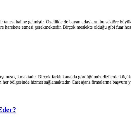
r tanesi haline gelmiştir. Özellikle de bayan adayların bu sektöre büyü
öre harekete etmesi gerekmektedir. Birçok meslekte olduğu gibi fuar hos
karşımıza çıkmaktadır. Birçok farklı kanalda gördüğümüz dizilerde küç
n her bölgesinde hizmet sağlamaktadır. Cast ajans firmalarına başvuru y
Eder?