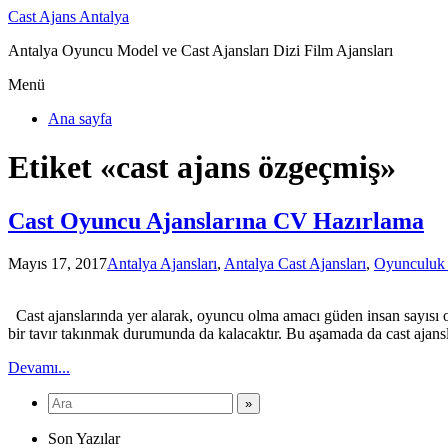
Cast Ajans Antalya
Antalya Oyuncu Model ve Cast Ajansları Dizi Film Ajansları
Menü
Ana sayfa
Etiket «cast ajans özgeçmiş»
Cast Oyuncu Ajanslarına CV Hazırlama
Mayıs 17, 2017
Antalya Ajansları
,
Antalya Cast Ajansları
,
Oyunculuk
Cast ajanslarında yer alarak, oyuncu olma amacı güden insan sayısı old
bir tavır takınmak durumunda da kalacaktır. Bu aşamada da cast aja
Devamı...
Son Yazılar