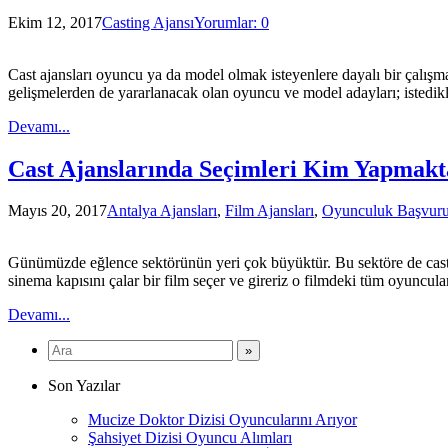
Ekim 12, 2017
Casting Ajansı
Yorumlar: 0
Cast ajansları oyuncu ya da model olmak isteyenlere dayalı bir çalışma
gelişmelerden de yararlanacak olan oyuncu ve model adayları; istedikle
Devamı...
Cast Ajanslarında Seçimleri Kim Yapmakt
Mayıs 20, 2017
Antalya Ajansları
,
Film Ajansları
,
Oyunculuk Başvur
Günümüzde eğlence sektörünün yeri çok büyüktür. Bu sektöre de cast a
sinema kapısını çalar bir film seçer ve gireriz o filmdeki tüm oyuncula
Devamı...
Son Yazılar
Mucize Doktor Dizisi Oyuncularını Arıyor
Şahsiyet Dizisi Oyuncu Alımları