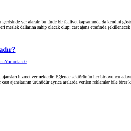
 içerisinde yer alarak; bu türde bir faaliyet kapsamında da kendini göst
ri meslek dallarına sahip olacak olup; cast ajans etrafında şekillenece
adır?
usu
Yorumlar: 0
jansları hizmet vermektedir. Eğlence sektörünün her bir oyuncu adayını
r cast ajanslarının ürünüdür ayrıca aralarda verilen reklamlar bile bire