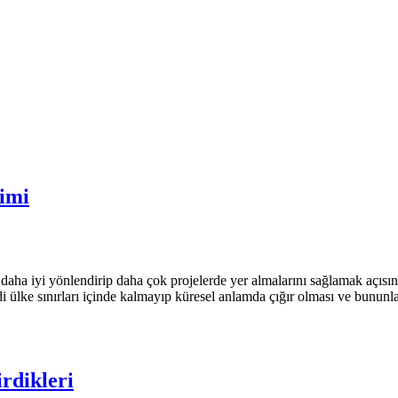
imi
aha iyi yönlendirip daha çok projelerde yer almalarını sağlamak açısınd
di ülke sınırları içinde kalmayıp küresel anlamda çığır olması ve bununl
rdikleri