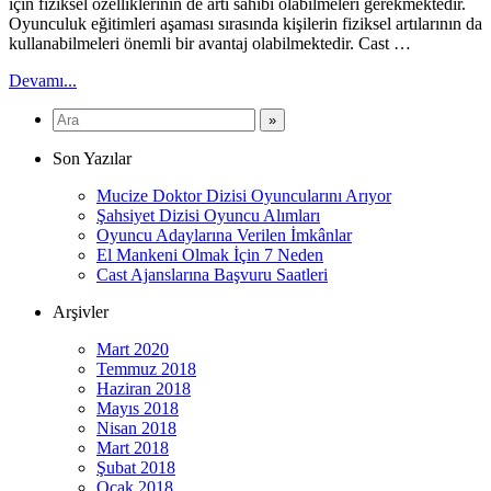
için fiziksel özelliklerinin de artı sahibi olabilmeleri gerekmektedir.
Oyunculuk eğitimleri aşaması sırasında kişilerin fiziksel artılarının da
kullanabilmeleri önemli bir avantaj olabilmektedir. Cast …
Devamı...
Son Yazılar
Mucize Doktor Dizisi Oyuncularını Arıyor
Şahsiyet Dizisi Oyuncu Alımları
Oyuncu Adaylarına Verilen İmkânlar
El Mankeni Olmak İçin 7 Neden
Cast Ajanslarına Başvuru Saatleri
Arşivler
Mart 2020
Temmuz 2018
Haziran 2018
Mayıs 2018
Nisan 2018
Mart 2018
Şubat 2018
Ocak 2018