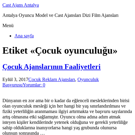
Cast Ajans Antalya
Antalya Oyuncu Model ve Cast Ajansları Dizi Film Ajansları
Menü
Ana sayfa
Etiket «Çocuk oyunculuğu»
Çocuk Ajanslarının Faaliyetleri
Eylül 3, 2017
Çocuk Reklam Ajansları
,
Oyunculuk
Başvurusu
Yorumlar: 0
Dünyanın en zor ama bir o kadar da eğlenceli mesleklerinden birisi
olan oyunculuk mesleği için her hangi bir yaş sınırlandırılması ve
fiziki yeterliliğin aranmaması ilgiyi artırmakta ve başvuru sayılarında
artış olmasına etki sağlamıştır. Oyuncu olma adına adım atmak
isteyen kişiler kendilerinde yetenek olduğuna ve gerekli yeterliliğe
sahip olduklarına inanıyorlarsa hangi yaş grubunda olunursa
olunsun sonrasında …