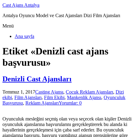
Cast Ajans Antalya
Antalya Oyuncu Model ve Cast Ajansları Dizi Film Ajansları
Menü
Ana sayfa
Etiket «Denizli cast ajans
başvurusu»
Denizli Cast Ajansları
Temmuz 1, 2017
Casting Ajansı
,
Çocuk Reklam Ajansları
,
Dizi
ekibi
,
Film Ajansları
,
Film Ekibi
,
Mankenlik Ajansı
,
Oyunculuk
Başvurusu
,
Reklam Ajansları
Yorumlar: 0
Oyunculuk mesleğini seçmiş olan veya seçecek olan kişiler Denizli
oyunculuk ajanslarına başvurularını gerçekleştirerek bu alanda ki
hayallerinin gerçekleşmesi için çaba sarf ederler. Bu oyunculuk
ajanslarına başvuru, başvuru yaptığınız ajansın prensiplerine göre