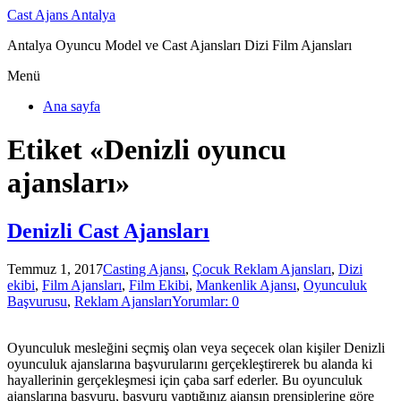
Cast Ajans Antalya
Antalya Oyuncu Model ve Cast Ajansları Dizi Film Ajansları
Menü
Ana sayfa
Etiket «Denizli oyuncu
ajansları»
Denizli Cast Ajansları
Temmuz 1, 2017
Casting Ajansı
,
Çocuk Reklam Ajansları
,
Dizi
ekibi
,
Film Ajansları
,
Film Ekibi
,
Mankenlik Ajansı
,
Oyunculuk
Başvurusu
,
Reklam Ajansları
Yorumlar: 0
Oyunculuk mesleğini seçmiş olan veya seçecek olan kişiler Denizli
oyunculuk ajanslarına başvurularını gerçekleştirerek bu alanda ki
hayallerinin gerçekleşmesi için çaba sarf ederler. Bu oyunculuk
ajanslarına başvuru, başvuru yaptığınız ajansın prensiplerine göre