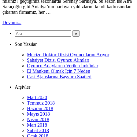
misiniz? geçtiğimiz sezonlarda Serenay Sarıkaya, bu sezon ise Afra
Saraçoğlu gibi Antalya’nın parlayan yıldızlarını kendi kadrosundan
çıkartan firmamız, her …
Devamı...
Son Yazılar
Mucize Doktor Dizisi Oyuncularını Arıyor
Şahsiyet Dizisi Oyuncu Alımları
Oyuncu Adaylarına Verilen İmkânlar
El Mankeni Olmak İçin 7 Neden
Cast Ajanslarına Başvuru Saatleri
Arşivler
Mart 2020
Temmuz 2018
Haziran 2018
Mayıs 2018
Nisan 2018
Mart 2018
Şubat 2018
Ocak 2018