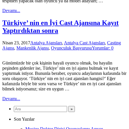
tespitleri yapacak olan oyuncu ya da model adayları; …
Devamı...
Türkiye’ nin en İyi Cast Ajansına Kayıt
Yaptırdıktan sonra
Nisan 23, 2017
Antalya Ajansları
,
Antalya Cast Ajansları
,
Casting
Ajansı
,
Mankenlik Ajansı
,
Oyunculuk Başvurusu
Yorumlar: 0
Günümüzde bir çok kişinin hayali oyuncu olmak, bu hayalin
peşinden gidenler ise, Türkiye’ nin en iyi ajansı bulmak ve kayıt
yaptırmak istiyor. Bununla beraber, oyuncu adaylarının kafasında bir
soru oluşuyor. ‘Türkiye’ nin en iyi cast ajansları hangisi?’ Eğer
kafanızda böyle bir soru varsa ve Türkiye’ nin en iyi cast ajansları
bilmek istiyorsanız; size en uygun …
Devamı...
Son Yazılar
Mucize Doktor Dizisi Oyuncularını Arıyor