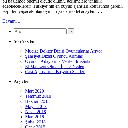
bu bağlamda önemli ölçüde olumlu gelişmelere tanıklık
edebileceklerdir. Türkiye’nin en büyük ajansları konusunda gerekli
tespitleri yapacak olan oyuncu ya da model adayları; …
Devamı...
Son Yazılar
Mucize Doktor Dizisi Oyuncularını Arıyor
Şahsiyet Dizisi Oyuncu Alımları
Oyuncu Adaylarına Verilen İmkânlar
El Mankeni Olmak İçin 7 Neden
Cast Ajanslarına Başvuru Saatleri
Arşivler
Mart 2020
Temmuz 2018
Haziran 2018
Mayıs 2018
Nisan 2018
Mart 2018
Şubat 2018
Ocak 2018