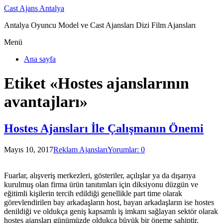
Cast Ajans Antalya
Antalya Oyuncu Model ve Cast Ajansları Dizi Film Ajansları
Menü
Ana sayfa
Etiket «Hostes ajanslarının
avantajları»
Hostes Ajansları İle Çalışmanın Önemi
Mayıs 10, 2017
Reklam Ajansları
Yorumlar: 0
Fuarlar, alışveriş merkezleri, gösteriler, açılışlar ya da dışarıya
kurulmuş olan firma ürün tanıtımları için diksiyonu düzgün ve
eğitimli kişilerin tercih edildiği genellikle part time olarak
görevlendirilen bay arkadaşların host, bayan arkadaşların ise hostes
denildiği ve oldukça geniş kapsamlı iş imkanı sağlayan sektör olarak
hostes ajansları günümüzde oldukça büyük bir öneme sahiptir.