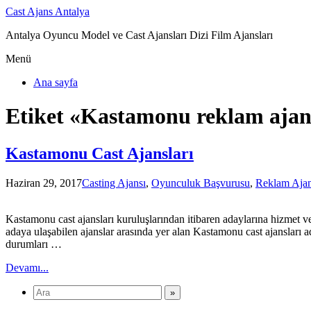
Cast Ajans Antalya
Antalya Oyuncu Model ve Cast Ajansları Dizi Film Ajansları
Menü
Ana sayfa
Etiket «Kastamonu reklam ajan
Kastamonu Cast Ajansları
Haziran 29, 2017
Casting Ajansı
,
Oyunculuk Başvurusu
,
Reklam Ajan
Kastamonu cast ajansları kuruluşlarından itibaren adaylarına hizmet ve
adaya ulaşabilen ajanslar arasında yer alan Kastamonu cast ajansları a
durumları …
Devamı...