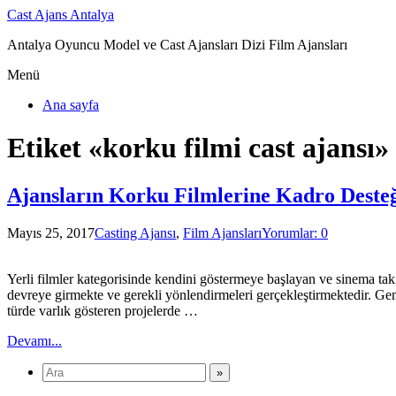
Cast Ajans Antalya
Antalya Oyuncu Model ve Cast Ajansları Dizi Film Ajansları
Menü
Ana sayfa
Etiket «korku filmi cast ajansı»
Ajansların Korku Filmlerine Kadro Deste
Mayıs 25, 2017
Casting Ajansı
,
Film Ajansları
Yorumlar: 0
Yerli filmler kategorisinde kendini göstermeye başlayan ve sinema tak
devreye girmekte ve gerekli yönlendirmeleri gerçekleştirmektedir. Gene
türde varlık gösteren projelerde …
Devamı...