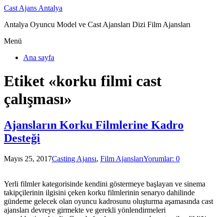
Cast Ajans Antalya
Antalya Oyuncu Model ve Cast Ajansları Dizi Film Ajansları
Menü
Ana sayfa
Etiket «korku filmi cast
çalışması»
Ajansların Korku Filmlerine Kadro
Desteği
Mayıs 25, 2017
Casting Ajansı
,
Film Ajansları
Yorumlar: 0
Yerli filmler kategorisinde kendini göstermeye başlayan ve sinema
takipçilerinin ilgisini çeken korku filmlerinin senaryo dahilinde
gündeme gelecek olan oyuncu kadrosunu oluşturma aşamasında cast
ajansları devreye girmekte ve gerekli yönlendirmeleri