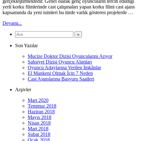
gerçekleştirmektedir. Genel olarak genç oyuncuların tercih edildiği
yerli korku filmlerinde cast çalışmaları yapan korku filmi cast ajans
kapsamında da yeni isimleri bu türde varlık gösteren projelerde …
Devamı...
Son Yazılar
Mucize Doktor Dizisi Oyuncularını Arıyor
Şahsiyet Dizisi Oyuncu Alımları
Oyuncu Adaylarına Verilen İmkânlar
El Mankeni Olmak İçin 7 Neden
Cast Ajanslarına Başvuru Saatleri
Arşivler
Mart 2020
Temmuz 2018
Haziran 2018
Mayıs 2018
Nisan 2018
Mart 2018
Şubat 2018
Ocak 2018