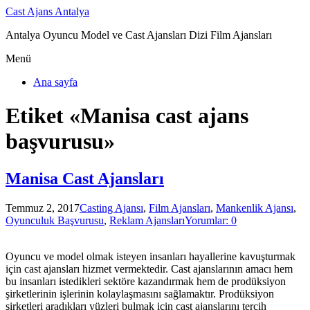
Cast Ajans Antalya
Antalya Oyuncu Model ve Cast Ajansları Dizi Film Ajansları
Menü
Ana sayfa
Etiket «Manisa cast ajans
başvurusu»
Manisa Cast Ajansları
Temmuz 2, 2017
Casting Ajansı
,
Film Ajansları
,
Mankenlik Ajansı
,
Oyunculuk Başvurusu
,
Reklam Ajansları
Yorumlar: 0
Oyuncu ve model olmak isteyen insanları hayallerine kavuşturmak
için cast ajansları hizmet vermektedir. Cast ajanslarının amacı hem
bu insanları istedikleri sektöre kazandırmak hem de prodüksiyon
şirketlerinin işlerinin kolaylaşmasını sağlamaktır. Prodüksiyon
şirketleri aradıkları yüzleri bulmak için cast ajanslarını tercih