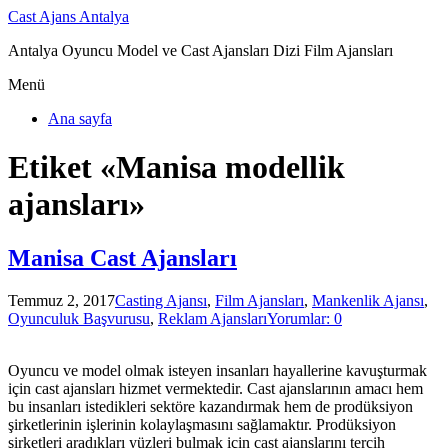
Cast Ajans Antalya
Antalya Oyuncu Model ve Cast Ajansları Dizi Film Ajansları
Menü
Ana sayfa
Etiket «Manisa modellik
ajansları»
Manisa Cast Ajansları
Temmuz 2, 2017
Casting Ajansı
,
Film Ajansları
,
Mankenlik Ajansı
,
Oyunculuk Başvurusu
,
Reklam Ajansları
Yorumlar: 0
Oyuncu ve model olmak isteyen insanları hayallerine kavuşturmak
için cast ajansları hizmet vermektedir. Cast ajanslarının amacı hem
bu insanları istedikleri sektöre kazandırmak hem de prodüksiyon
şirketlerinin işlerinin kolaylaşmasını sağlamaktır. Prodüksiyon
şirketleri aradıkları yüzleri bulmak için cast ajanslarını tercih