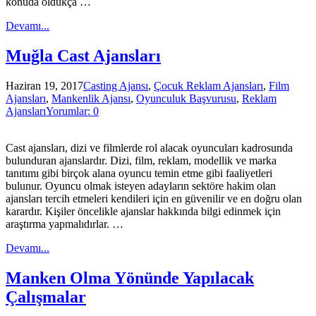
konuda oldukça …
Devamı...
Muğla Cast Ajansları
Haziran 19, 2017
Casting Ajansı
,
Çocuk Reklam Ajansları
,
Film
Ajansları
,
Mankenlik Ajansı
,
Oyunculuk Başvurusu
,
Reklam
Ajansları
Yorumlar: 0
Cast ajansları, dizi ve filmlerde rol alacak oyuncuları kadrosunda
bulunduran ajanslardır. Dizi, film, reklam, modellik ve marka
tanıtımı gibi birçok alana oyuncu temin etme gibi faaliyetleri
bulunur. Oyuncu olmak isteyen adayların sektöre hakim olan
ajansları tercih etmeleri kendileri için en güvenilir ve en doğru olan
karardır. Kişiler öncelikle ajanslar hakkında bilgi edinmek için
araştırma yapmalıdırlar. …
Devamı...
Manken Olma Yönünde Yapılacak
Çalışmalar