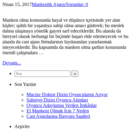
Nisan 15, 2017
Mankenlik Ajansı
Yorumlar: 0
Manken olma konusunda hayal ve düşünce içerisinde yer alan
kişiler; ışıltılı bir yaşantıya sahip olma amacı güderek; bu meslek
dalına ulaşmaya yönelik gayret sarf edeceklerdir. Bu alanda da
bireysel olarak herhangi bir biçimde başarı elde edemeyecek ve bu
alanda da cast ajans firmalarının faydasından yararlanmak
isteyeceklerdir. Bu kapsamda da manken olma şartları konusunda
önemli çalışmalara …
Devamı...
Son Yazılar
Mucize Doktor Dizisi Oyuncularını Arıyor
Şahsiyet Dizisi Oyuncu Alımları
Oyuncu Adaylarına Verilen İmkânlar
El Mankeni Olmak İçin 7 Neden
Cast Ajanslarına Başvuru Saatleri
Arşivler