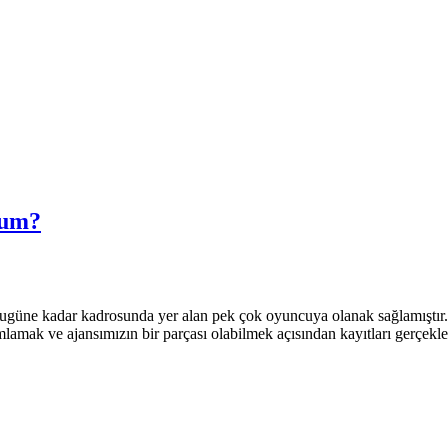
rum?
ugüne kadar kadrosunda yer alan pek çok oyuncuya olanak sağlamıştır. B
amak ve ajansımızın bir parçası olabilmek açısından kayıtları gerçekleşt