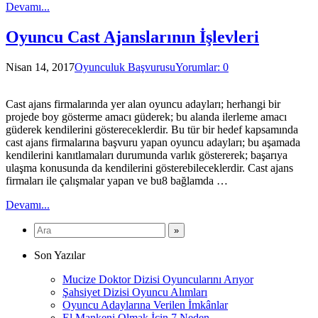
Devamı...
Oyuncu Cast Ajanslarının İşlevleri
Nisan 14, 2017
Oyunculuk Başvurusu
Yorumlar: 0
Cast ajans firmalarında yer alan oyuncu adayları; herhangi bir
projede boy gösterme amacı güderek; bu alanda ilerleme amacı
güderek kendilerini göstereceklerdir. Bu tür bir hedef kapsamında
cast ajans firmalarına başvuru yapan oyuncu adayları; bu aşamada
kendilerini kanıtlamaları durumunda varlık göstererek; başarıya
ulaşma konusunda da kendilerini gösterebileceklerdir. Cast ajans
firmaları ile çalışmalar yapan ve bu8 bağlamda …
Devamı...
Son Yazılar
Mucize Doktor Dizisi Oyuncularını Arıyor
Şahsiyet Dizisi Oyuncu Alımları
Oyuncu Adaylarına Verilen İmkânlar
El Mankeni Olmak İçin 7 Neden