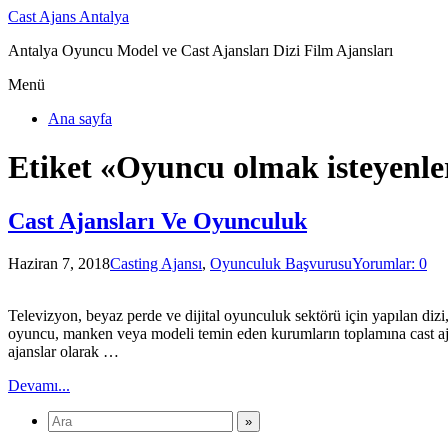
Cast Ajans Antalya
Antalya Oyuncu Model ve Cast Ajansları Dizi Film Ajansları
Menü
Ana sayfa
Etiket «Oyuncu olmak isteyenle
Cast Ajansları Ve Oyunculuk
Haziran 7, 2018
Casting Ajansı
,
Oyunculuk Başvurusu
Yorumlar: 0
Televizyon, beyaz perde ve dijital oyunculuk sektörü için yapılan dizi
oyuncu, manken veya modeli temin eden kurumların toplamına cast ajansl
ajanslar olarak …
Devamı...