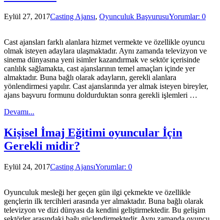
Eylül 27, 2017
Casting Ajansı
,
Oyunculuk Başvurusu
Yorumlar: 0
Cast ajansları farklı alanlara hizmet vermekte ve özellikle oyuncu
olmak isteyen adaylara ulaşmaktadır. Aynı zamanda televizyon ve
sinema dünyasına yeni isimler kazandırmak ve sektör içerisinde
canlılık sağlamakta, cast ajanslarının temel amaçları içinde yer
almaktadır. Buna bağlı olarak adayların, gerekli alanlara
yönlendirmesi yapılır. Cast ajanslarında yer almak isteyen bireyler,
ajans başvuru formunu doldurduktan sonra gerekli işlemleri …
Devamı...
Kişisel İmaj Eğitimi oyuncular İçin
Gerekli midir?
Eylül 24, 2017
Casting Ajansı
Yorumlar: 0
Oyunculuk mesleği her geçen gün ilgi çekmekte ve özellikle
gençlerin ilk tercihleri arasında yer almaktadır. Buna bağlı olarak
televizyon ve dizi dünyası da kendini geliştirmektedir. Bu gelişim
sektörler arasındaki bağı güçlendirmektedir. Aynı zamanda oyuncu