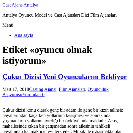
Cast Ajans Antalya
Antalya Oyuncu Model ve Cast Ajansları Dizi Film Ajansları
Menü
Ana sayfa
Etiket «oyuncu olmak
istiyorum»
Çukur Dizisi Yeni Oyuncularını Bekliyor
Mart 17, 2018
Casting Ajansı
,
Film Ajansları
,
Oyunculuk
Başvurusu
Yorumlar: 0
Çukur dizisi konu olarak genç bir adam ile genç bir kızın talihsiz
hayatlarından kaçarken yollarının kesişmesi ve sonrasında
yaşananların yollarını ayırdığı bir öyküyü anlatmaktadır. Aras,
mahallesinde çıkan bir çatışmadan sonra ailesinin tehlikeli
hayatından kaçmak için evi terk eder. Müzik ile uğraşmakta olan