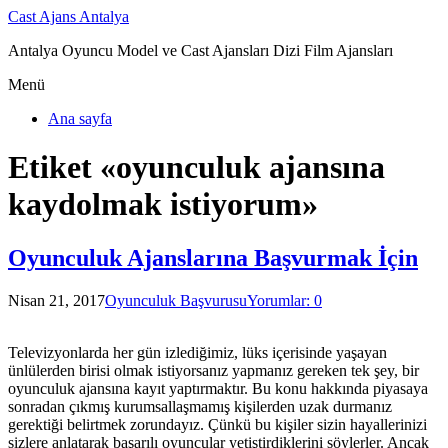
Cast Ajans Antalya
Antalya Oyuncu Model ve Cast Ajansları Dizi Film Ajansları
Menü
Ana sayfa
Etiket «oyunculuk ajansına
kaydolmak istiyorum»
Oyunculuk Ajanslarına Başvurmak İçin
Nisan 21, 2017
Oyunculuk Başvurusu
Yorumlar: 0
Televizyonlarda her gün izlediğimiz, lüks içerisinde yaşayan
ünlülerden birisi olmak istiyorsanız yapmanız gereken tek şey, bir
oyunculuk ajansına kayıt yaptırmaktır. Bu konu hakkında piyasaya
sonradan çıkmış kurumsallaşmamış kişilerden uzak durmanız
gerektiği belirtmek zorundayız. Çünkü bu kişiler sizin hayallerinizi
sizlere anlatarak başarılı oyuncular yetiştirdiklerini söylerler. Ancak