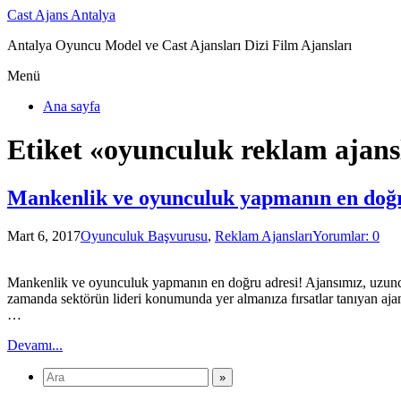
Cast Ajans Antalya
Antalya Oyuncu Model ve Cast Ajansları Dizi Film Ajansları
Menü
Ana sayfa
Etiket «oyunculuk reklam ajans
Mankenlik ve oyunculuk yapmanın en doğr
Mart 6, 2017
Oyunculuk Başvurusu
,
Reklam Ajansları
Yorumlar: 0
Mankenlik ve oyunculuk yapmanın en doğru adresi! Ajansımız, uzunca s
zamanda sektörün lideri konumunda yer almanıza fırsatlar tanıyan ajan
…
Devamı...