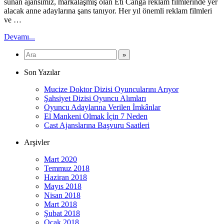
sunan ajansımız, markalaşmış olan Eti Canga reklam filmlerinde yer
alacak anne adaylarına şans tanıyor. Her yıl önemli reklam filmleri
ve …
Devamı...
Son Yazılar
Mucize Doktor Dizisi Oyuncularını Arıyor
Şahsiyet Dizisi Oyuncu Alımları
Oyuncu Adaylarına Verilen İmkânlar
El Mankeni Olmak İçin 7 Neden
Cast Ajanslarına Başvuru Saatleri
Arşivler
Mart 2020
Temmuz 2018
Haziran 2018
Mayıs 2018
Nisan 2018
Mart 2018
Şubat 2018
Ocak 2018