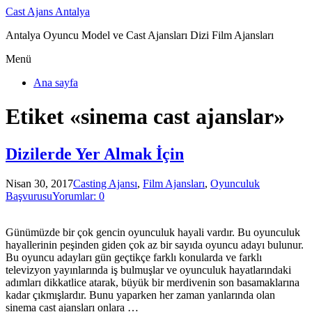
Cast Ajans Antalya
Antalya Oyuncu Model ve Cast Ajansları Dizi Film Ajansları
Menü
Ana sayfa
Etiket «sinema cast ajanslar»
Dizilerde Yer Almak İçin
Nisan 30, 2017
Casting Ajansı
,
Film Ajansları
,
Oyunculuk
Başvurusu
Yorumlar: 0
Günümüzde bir çok gencin oyunculuk hayali vardır. Bu oyunculuk
hayallerinin peşinden giden çok az bir sayıda oyuncu adayı bulunur.
Bu oyuncu adayları gün geçtikçe farklı konularda ve farklı
televizyon yayınlarında iş bulmuşlar ve oyunculuk hayatlarındaki
adımları dikkatlice atarak, büyük bir merdivenin son basamaklarına
kadar çıkmışlardır. Bunu yaparken her zaman yanlarında olan
sinema cast ajansları onlara …