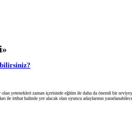
i»
ilirsiniz?
an yetenekleri zaman içerisinde eğitim ile daha da önemli bir seviyey
rı ile irtibat halinde yer alacak olan oyuncu adaylarının yararlanabile