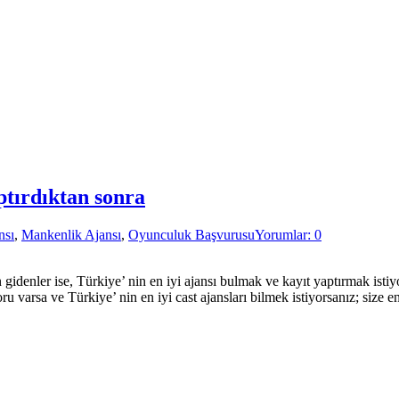
ptırdıktan sonra
nsı
,
Mankenlik Ajansı
,
Oyunculuk Başvurusu
Yorumlar: 0
denler ise, Türkiye’ nin en iyi ajansı bulmak ve kayıt yaptırmak istiy
soru varsa ve Türkiye’ nin en iyi cast ajansları bilmek istiyorsanız; size