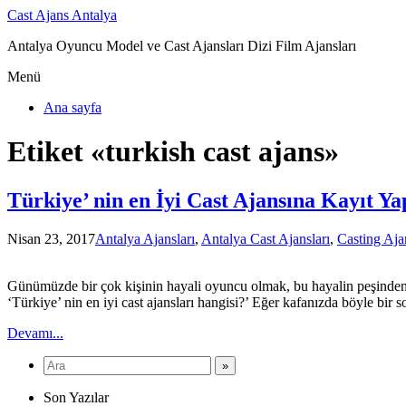
Cast Ajans Antalya
Antalya Oyuncu Model ve Cast Ajansları Dizi Film Ajansları
Menü
Ana sayfa
Etiket «turkish cast ajans»
Türkiye’ nin en İyi Cast Ajansına Kayıt Ya
Nisan 23, 2017
Antalya Ajansları
,
Antalya Cast Ajansları
,
Casting Aja
Günümüzde bir çok kişinin hayali oyuncu olmak, bu hayalin peşinden gi
‘Türkiye’ nin en iyi cast ajansları hangisi?’ Eğer kafanızda böyle bir 
Devamı...
Son Yazılar