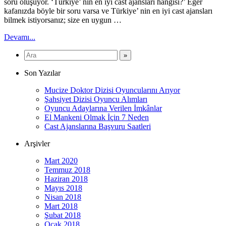
soru oluşuyor. ‘Türkiye’ nin en iyi cast ajansları hangisi?’ Eğer
kafanızda böyle bir soru varsa ve Türkiye’ nin en iyi cast ajansları
bilmek istiyorsanız; size en uygun …
Devamı...
Son Yazılar
Mucize Doktor Dizisi Oyuncularını Arıyor
Şahsiyet Dizisi Oyuncu Alımları
Oyuncu Adaylarına Verilen İmkânlar
El Mankeni Olmak İçin 7 Neden
Cast Ajanslarına Başvuru Saatleri
Arşivler
Mart 2020
Temmuz 2018
Haziran 2018
Mayıs 2018
Nisan 2018
Mart 2018
Şubat 2018
Ocak 2018