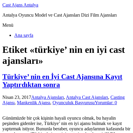
Cast Ajans Antalya
Antalya Oyuncu Model ve Cast Ajansları Dizi Film Ajansları
Menü
Ana sayfa
Etiket «türkiye’ nin en iyi cast
ajansları»
Türkiye’ nin en İyi Cast Ajansına Kayıt
Yaptırdıktan sonra
Nisan 23, 2017
Antalya Ajansları
,
Antalya Cast Ajansları
,
Casting
Ajansı
,
Mankenlik Ajansı
,
Oyunculuk Başvurusu
Yorumlar: 0
Günümüzde bir çok kişinin hayali oyuncu olmak, bu hayalin
peşinden gidenler ise, Türkiye’ nin en iyi ajansı bulmak ve kayıt
yaptırmak istiyor. Bununla beraber, oyuncu adaylarının kafasında bir