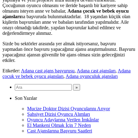
Çocuğunun oyuncu olmasını ve ileride başarılı bir kariyere sahip
olmasını isteyen anne ve babalar,
Adana çocuk ve bebek oyucu
ajansları
na başvuruda bulunmaktadırlar. 18 yaşından küçük olan
kişilerin başvuruları anne ve babaları tarafından yapılmalıdır. Aile
onayı olmadığı takdirde, yapılan başvurular kabul edilmez ve
değerlendirmeye alınmaz.
Sizde bu sektörler arasında yer almak istiyorsanız, başvuru
yapmadan önce başvuru yapacağınız ajansı araştırmalısınız. Başvuru
yapacağınız ajansın güvenilir bir ajans olması sizin geleceğinizi
etkiler.
Etiketler:
Adana cast ajans başvurusu
,
Adana cast ajansları
,
Adana
çocuk ve bebek oyucu ajansları
,
Adana oyunculuk ajansları
Son Yazılar
Mucize Doktor Dizisi Oyuncularını Arıyor
Şahsiyet Dizisi Oyuncu Alımları
Oyuncu Adaylarına Verilen İmkânlar
El Mankeni Olmak İçin 7 Neden
Cast Ajanslarına Başvuru Saatleri