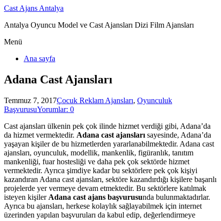
Cast Ajans Antalya
Antalya Oyuncu Model ve Cast Ajansları Dizi Film Ajansları
Menü
Ana sayfa
Adana Cast Ajansları
Temmuz 7, 2017
Çocuk Reklam Ajansları
,
Oyunculuk
Başvurusu
Yorumlar: 0
Cast ajansları ülkenin pek çok ilinde hizmet verdiği gibi, Adana’da
da hizmet vermektedir.
Adana cast ajansları
sayesinde, Adana’da
yaşayan kişiler de bu hizmetlerden yararlanabilmektedir. Adana cast
ajansları, oyunculuk, modellik, mankenlik, figüranlık, tanıtım
mankenliği, fuar hostesliği ve daha pek çok sektörde hizmet
vermektedir. Ayrıca şimdiye kadar bu sektörlere pek çok kişiyi
kazandıran Adana cast ajansları, sektöre kazandırdığı kişilere başarılı
projelerde yer vermeye devam etmektedir. Bu sektörlere katılmak
isteyen kişiler
Adana cast ajans başvurusu
nda bulunmaktadırlar.
Ayrıca bu ajansları, herkese kolaylık sağlayabilmek için internet
üzerinden yapılan başvuruları da kabul edip, değerlendirmeye