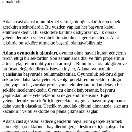
almaktadır.
Adana cast ajanslarının hizmet vermiş olduğu sektörler, yetenek
gerektiren sektörlerdir. Bu yüzden yapılan her başvuru kabul
edilmemektedir. Bu sektörlere katılmak istiyorsanız, ilk olarak
yeteneklerinizin ve tecrübelerinizin olması gerekmektedir. Aksi
takdirde bu sektöre girmekte başarılı olamayabilirsiniz.
Adana oyunculuk ajansları
, oyuncu olma hayali kuran gençlerin
tercih ettiği bir sektördür. Son zamanlarda dizi ve film projelerinin
artmasıyla, oyuncu ihtiyacı da artmıştır. Bunu fırsat olarak gören ve
bu fırsatı değerlendirmek isteyen kişiler, Adana oyunculuk
ajanslarına başvuruda bulunmaktadırlar. Oyunculuk sektörü diğer
sektörlere daha fazla yetenek ve ilgi gerektiren bir sektör olduğu
için, yapılan başvurular profesyonel ekipler tarafından detaylı bir
şekilde incelenmektedir. Oyuncu olmak istiyorsanız, başvuru
yapmadan önce yeteneklerinizi değerlendirmelisiniz. Eğer
yetenekleriniz bu sektör için gerçekten uygunsa başvuru yapmanız
daha yararlı olacaktır. Üstelik oyunculuk eğitimi almanızda, size artı
kazandırır ve bu sektörde ön plana çıkmanızı sağlar.
Adana cast ajansları sadece gençlerin hayallerini gerçekleştirmek
için değil, çocuklarında hayallerini gerçekleştirmek için çalışmalar
yapmaya ve yeni projelere imza atmaya devam etmektedir.