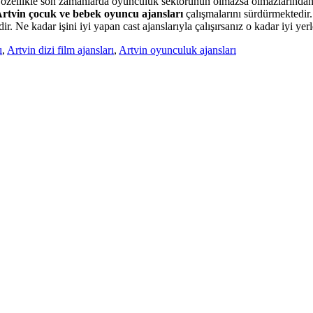
, özellikle son zamanlarda oyunculuk sektörünün olmazsa olmazlarından 
rtvin çocuk ve bebek oyuncu ajansları
çalışmalarını sürdürmektedir.
. Ne kadar işini iyi yapan cast ajanslarıyla çalışırsanız o kadar iyi yer
ı
,
Artvin dizi film ajansları
,
Artvin oyunculuk ajansları