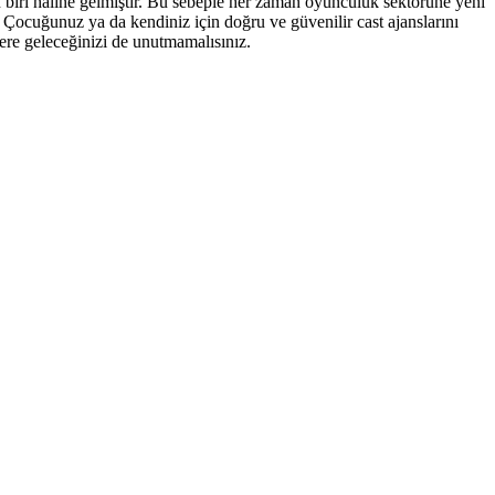
biri haline gelmiştir. Bu sebeple her zaman oyunculuk sektörüne yeni
 Çocuğunuz ya da kendiniz için doğru ve güvenilir cast ajanslarını
lere geleceğinizi de unutmamalısınız.