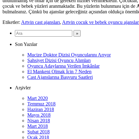
unutulmamış ve onlar için de gereken hizmet verilmektedir. Çocuklar
çocuk ve bebek yüzleri aranmaktadır. Bu yüzlerin bulunması için de
A
bulmalısınız. Çünkü bu ajanslar geleceğiniz açısından oldukça önemlidir
Etiketler:
Artvin cast ajansları
,
Artvin çocuk ve bebek oyuncu ajanslar
Son Yazılar
Mucize Doktor Dizisi Oyuncularını Arıyor
Şahsiyet Dizisi Oyuncu Alımları
Oyuncu Adaylarına Verilen İmkânlar
El Mankeni Olmak İçin 7 Neden
Cast Ajanslarına Başvuru Saatleri
Arşivler
Mart 2020
Temmuz 2018
Haziran 2018
Mayıs 2018
Nisan 2018
Mart 2018
Şubat 2018
Ocak 2018