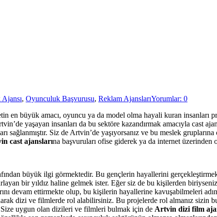
 Ajansı
,
Oyunculuk Başvurusu
,
Reklam Ajansları
Yorumlar: 0
tin en büyük amacı, oyuncu ya da model olma hayali kuran insanları prod
rtvin’de yaşayan insanları da bu sektöre kazandırmak amacıyla cast aja
rı sağlanmıştır. Siz de Artvin’de yaşıyorsanız ve bu meslek gruplarına
in cast ajansları
na başvuruları ofise giderek ya da internet üzerinden on
ından büyük ilgi görmektedir. Bu gençlerin hayallerini gerçekleştirmek
rlayan bir yıldız haline gelmek ister. Eğer siz de bu kişilerden biriyseni
ını devam ettirmekte olup, bu kişilerin hayallerine kavuşabilmeleri ad
ak dizi ve filmlerde rol alabilirsiniz. Bu projelerde rol almanız sizin 
 Size uygun olan dizileri ve filmleri bulmak için de
Artvin dizi film aja