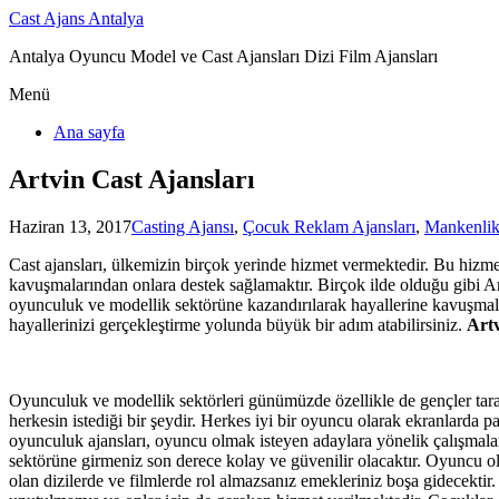
Cast Ajans Antalya
Antalya Oyuncu Model ve Cast Ajansları Dizi Film Ajansları
Menü
Ana sayfa
Artvin Cast Ajansları
Haziran 13, 2017
Casting Ajansı
,
Çocuk Reklam Ajansları
,
Mankenlik
Cast ajansları, ülkemizin birçok yerinde hizmet vermektedir. Bu hizme
kavuşmalarından onlara destek sağlamaktır. Birçok ilde olduğu gibi A
oyunculuk ve modellik sektörüne kazandırılarak hayallerine kavuşmala
hayallerinizi gerçekleştirme yolunda büyük bir adım atabilirsiniz.
Artv
Oyunculuk ve modellik sektörleri günümüzde özellikle de gençler taraf
herkesin istediği bir şeydir. Herkes iyi bir oyuncu olarak ekranlarda pa
oyunculuk ajansları, oyuncu olmak isteyen adaylara yönelik çalışmalar
sektörüne girmeniz son derece kolay ve güvenilir olacaktır. Oyuncu olar
olan dizilerde ve filmlerde rol almazsanız emekleriniz boşa gidecektir.