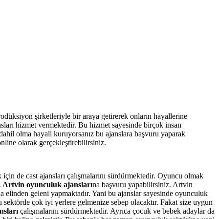
üksiyon şirketleriyle bir araya getirerek onların hayallerine
nsları hizmet vermektedir. Bu hizmet sayesinde birçok insan
 dahil olma hayali kuruyorsanız bu ajanslara başvuru yaparak
line olarak gerçekleştirebilirsiniz.
 için de cast ajansları çalışmalarını sürdürmektedir. Oyuncu olmak
z
Artvin oyunculuk ajansları
na başvuru yapabilirsiniz. Artvin
ına elinden geleni yapmaktadır. Yani bu ajanslar sayesinde oyunculuk
bu sektörde çok iyi yerlere gelmenize sebep olacaktır. Fakat size uygun
nsları
çalışmalarını sürdürmektedir. Ayrıca çocuk ve bebek adaylar da