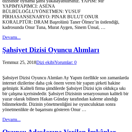
dizisinde oynama şansı yakalayabilirsiniz. YAPIM: MF
YAPIMYAPIMCI: ASENA
BÜLBÜLOĞLUYÖNETMEN: YUSUF
PİRHASANSENARYO: PINAR BULUT ONUR
KORALPTÜR: DRAM Başrolünü Taner Ölmez’in üstlendiği,
kadrosunda Onur Tuna, Murat Aygen, Sinem Ünsal, …
Devamı...
Şahsiyet Dizisi Oyuncu Alımları
Temmuz 25, 2018
Dizi ekibi
Yorumlar: 0
Şahsiyet Dizisi Oyuncu Alımları Ay Yapım özellikle son zamanlarda
internet dizilerine daha çok önem veren bir yapım şirketi hakine
gelmiştir. Kaliteli firma şimdilerde Şahsiyet Dizisi için oldukça sıkı
bir çalışma içerisindedir. Şahsiyet Dizisinin senaryosunun kaliteli bir
yazar olarak bilinen Hakan Günday tarafından kaleme alındığı
bilinmektedir. Dizinin yönetmenliğini ise oyunculuktan sonra
yönetmenlikte de başarısını gösteren Onur …
Devamı...
Oyuncu Adaylarına Verilen İmkânlar