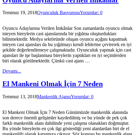
Temmuz 19, 2018
Oyunculuk Başvurusu
Yorumlar: 0
Oyuncu Adaylarına Verilen İmkânlar Son zamanlarda oyuncu olmak
isteyen bireylerin cast ajanslarında bir yığılma oluşturdukları
bilinmektedir. Medya sektöründe oluşan oyuncu açığını kapatmak
isteyen cast ajansları da bu yığılmayı kendi lehlerine çevirerek en iyi
şekilde değerlendirmeye çalışmaktadır. Oyunculuk yapmak için cast
ajansları ile işe başlanması bireylerin yaptıkları en iyi seçimlerden
biri olarak görülmektedir. Çünkü cast ajans …
Devamı...
El Mankeni Olmak İçin 7 Neden
Temmuz 13, 2018
Mankenlik Ajansı
Yorumlar: 0
El Mankeni Olmak İçin 7 Neden Günümüzde mankenlik alanında
son derece önemli gelişimler kaydedilmiş ve bu yönde de pek çok
farklı mankenlik alanı dahilinde yeni çalışma olanakları doğmuştur.
Bu yönde bireylerin en çok ilgi gösterdiği yeni alanlardan biri de el
mankenliği olarak karşımıza çıkıyor. Söz konusu bu mankenlik alanı