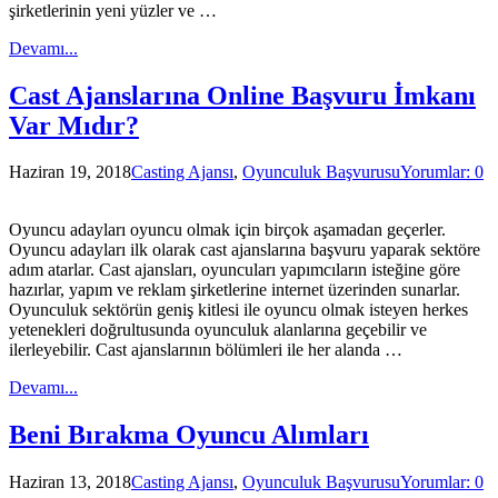
şirketlerinin yeni yüzler ve …
Devamı...
Cast Ajanslarına Online Başvuru İmkanı
Var Mıdır?
Haziran 19, 2018
Casting Ajansı
,
Oyunculuk Başvurusu
Yorumlar: 0
Oyuncu adayları oyuncu olmak için birçok aşamadan geçerler.
Oyuncu adayları ilk olarak cast ajanslarına başvuru yaparak sektöre
adım atarlar. Cast ajansları, oyuncuları yapımcıların isteğine göre
hazırlar, yapım ve reklam şirketlerine internet üzerinden sunarlar.
Oyunculuk sektörün geniş kitlesi ile oyuncu olmak isteyen herkes
yetenekleri doğrultusunda oyunculuk alanlarına geçebilir ve
ilerleyebilir. Cast ajanslarının bölümleri ile her alanda …
Devamı...
Beni Bırakma Oyuncu Alımları
Haziran 13, 2018
Casting Ajansı
,
Oyunculuk Başvurusu
Yorumlar: 0