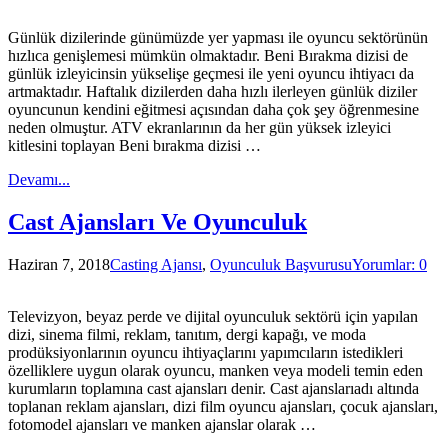
Günlük dizilerinde günümüzde yer yapması ile oyuncu sektörünün
hızlıca genişlemesi mümkün olmaktadır. Beni Bırakma dizisi de
günlük izleyicinsin yükselişe geçmesi ile yeni oyuncu ihtiyacı da
artmaktadır. Haftalık dizilerden daha hızlı ilerleyen günlük diziler
oyuncunun kendini eğitmesi açısından daha çok şey öğrenmesine
neden olmuştur. ATV ekranlarının da her gün yüksek izleyici
kitlesini toplayan Beni bırakma dizisi …
Devamı...
Cast Ajansları Ve Oyunculuk
Haziran 7, 2018
Casting Ajansı
,
Oyunculuk Başvurusu
Yorumlar: 0
Televizyon, beyaz perde ve dijital oyunculuk sektörü için yapılan
dizi, sinema filmi, reklam, tanıtım, dergi kapağı, ve moda
prodüksiyonlarının oyuncu ihtiyaçlarını yapımcıların istedikleri
özelliklere uygun olarak oyuncu, manken veya modeli temin eden
kurumların toplamına cast ajansları denir. Cast ajanslarıadı altında
toplanan reklam ajansları, dizi film oyuncu ajansları, çocuk ajansları,
fotomodel ajansları ve manken ajanslar olarak …