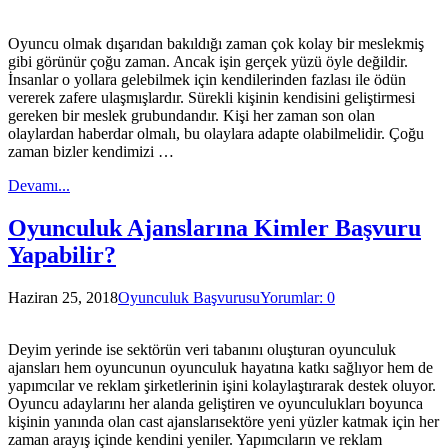
Oyuncu olmak dışarıdan bakıldığı zaman çok kolay bir meslekmiş
gibi görünür çoğu zaman. Ancak işin gerçek yüzü öyle değildir.
İnsanlar o yollara gelebilmek için kendilerinden fazlası ile ödün
vererek zafere ulaşmışlardır. Sürekli kişinin kendisini geliştirmesi
gereken bir meslek grubundandır. Kişi her zaman son olan
olaylardan haberdar olmalı, bu olaylara adapte olabilmelidir. Çoğu
zaman bizler kendimizi …
Devamı...
Oyunculuk Ajanslarına Kimler Başvuru
Yapabilir?
Haziran 25, 2018
Oyunculuk Başvurusu
Yorumlar: 0
Deyim yerinde ise sektörün veri tabanını oluşturan oyunculuk
ajansları hem oyuncunun oyunculuk hayatına katkı sağlıyor hem de
yapımcılar ve reklam şirketlerinin işini kolaylaştırarak destek oluyor.
Oyuncu adaylarını her alanda geliştiren ve oyunculukları boyunca
kişinin yanında olan cast ajanslarısektöre yeni yüzler katmak için her
zaman arayış içinde kendini yeniler. Yapımcıların ve reklam