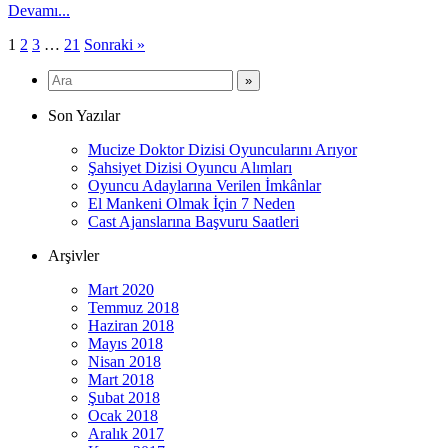
Devamı...
Yazı
1
2
3
…
21
Sonraki »
sayfalaması
Son Yazılar
Mucize Doktor Dizisi Oyuncularını Arıyor
Şahsiyet Dizisi Oyuncu Alımları
Oyuncu Adaylarına Verilen İmkânlar
El Mankeni Olmak İçin 7 Neden
Cast Ajanslarına Başvuru Saatleri
Arşivler
Mart 2020
Temmuz 2018
Haziran 2018
Mayıs 2018
Nisan 2018
Mart 2018
Şubat 2018
Ocak 2018
Aralık 2017