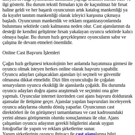
ilgi gösterir. Bu durum tekstil firmaları için de kaçınılmaz bir fırsat
haline geldi ve her başarılı oyuncunun artık katalog mankenliği ya
da kıyafet tanıtım mankenliği olarak izleyici karşısına çıkmaya
başladı. Oyuncunun mankenlik ve reklam organizasyonlarında
bulunması sektörde canlı kalmasına neden olur. Cast ajanslarının da
desteği ile kendini geliştirme fırsatı yakalayan oyuncu sektörde kalıcı
olmaya başlar. Bu durum hızlı gerçekleşmez oyuncuların sabır ve
çalışma ile devam etmeleri önemlidir.
Online Cast Başvuru İşlemleri
Çağın hızlı gelişmesi teknolojinin her anlamda hayatımıza girmesi ile
oyuncu olmak isteyen herkes online olarak başvuru yapabilir.
Oyuncu adayları çalışacakları ajansları iyi seçmeli ve güvenilir
olmasına dikkat etmelidir. Dizi film oyunculuğu ile çoğalan
senaryoların oyuncu eksikliği ile ajanslarda çoğaldı. Bu durumda
oyuncu adayları doğru ajansı araştırmalı ve seçimini ona göre
yapmalı. Oyuncular internet üzerinden cast ajans başvuru doldurarak
ajansalar ile iletişime geçer. Ajanslar yapılan başvuruları inceleyerek
oyuncu adaylarına olumlu dönüş yaparlar. Oyuncunun cast
direktörleri ile ön görüşmeyi tamamlaması ve cast kadrosundaki
yerini alması görüşmenin olumlu sonuçlanması ile olur. Ajans
çalışanları oyuncu adayının gerekli bilgilerini alarak uygun
fotoğraflar ile yapım ve reklam şirketlerine sunar.
Yapım şirketlerinin oyuncu ihtiyacı ile
cast ajans
larına bilgi