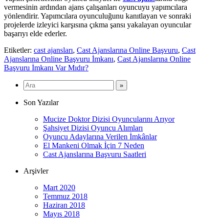
vermesinin ardından ajans çalışanları oyuncuyu yapımcılara
yönlendirir. Yapımcılara oyunculuğunu kanıtlayan ve sonraki
projelerde izleyici karşısına çıkma şansı yakalayan oyuncular
başarıyı elde ederler.
Etiketler:
cast ajansları
,
Cast Ajanslarına Online Başvuru
,
Cast
Ajanslarına Online Başvuru İmkanı
,
Cast Ajanslarına Online
Başvuru İmkanı Var Mıdır?
Son Yazılar
Mucize Doktor Dizisi Oyuncularını Arıyor
Şahsiyet Dizisi Oyuncu Alımları
Oyuncu Adaylarına Verilen İmkânlar
El Mankeni Olmak İçin 7 Neden
Cast Ajanslarına Başvuru Saatleri
Arşivler
Mart 2020
Temmuz 2018
Haziran 2018
Mayıs 2018