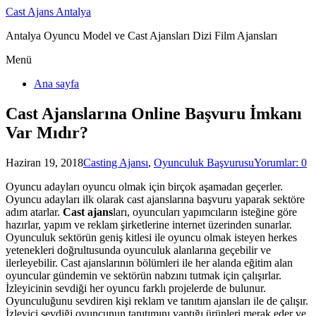
Cast Ajans Antalya
Antalya Oyuncu Model ve Cast Ajansları Dizi Film Ajansları
Menü
Ana sayfa
Cast Ajanslarına Online Başvuru İmkanı
Var Mıdır?
Haziran 19, 2018
Casting Ajansı
,
Oyunculuk Başvurusu
Yorumlar: 0
Oyuncu adayları oyuncu olmak için birçok aşamadan geçerler.
Oyuncu adayları ilk olarak cast ajanslarına başvuru yaparak sektöre
adım atarlar.
Cast ajans
ları, oyuncuları yapımcıların isteğine göre
hazırlar, yapım ve reklam şirketlerine internet üzerinden sunarlar.
Oyunculuk sektörün geniş kitlesi ile oyuncu olmak isteyen herkes
yetenekleri doğrultusunda oyunculuk alanlarına geçebilir ve
ilerleyebilir. Cast ajanslarının bölümleri ile her alanda eğitim alan
oyuncular gündemin ve sektörün nabzını tutmak için çalışırlar.
İzleyicinin sevdiği her oyuncu farklı projelerde de bulunur.
Oyunculuğunu sevdiren kişi reklam ve tanıtım ajansları ile de çalışır.
İzleyici sevdiği oyuncunun tanıtımını yaptığı ürünleri merak eder ve