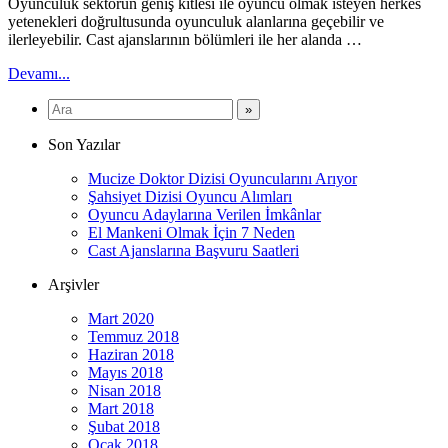
Oyunculuk sektörün geniş kitlesi ile oyuncu olmak isteyen herkes
yetenekleri doğrultusunda oyunculuk alanlarına geçebilir ve
ilerleyebilir. Cast ajanslarının bölümleri ile her alanda …
Devamı...
Son Yazılar
Mucize Doktor Dizisi Oyuncularını Arıyor
Şahsiyet Dizisi Oyuncu Alımları
Oyuncu Adaylarına Verilen İmkânlar
El Mankeni Olmak İçin 7 Neden
Cast Ajanslarına Başvuru Saatleri
Arşivler
Mart 2020
Temmuz 2018
Haziran 2018
Mayıs 2018
Nisan 2018
Mart 2018
Şubat 2018
Ocak 2018