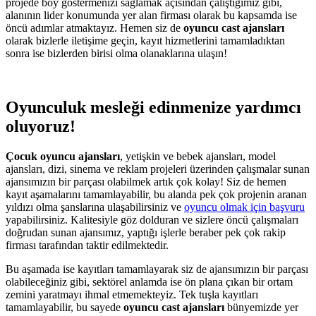
projede boy göstermenizi sağlamak açısından çalıştığımız gibi,
alanının lider konumunda yer alan firması olarak bu kapsamda ise
öncü adımlar atmaktayız. Hemen siz de
oyuncu cast ajansları
olarak bizlerle iletişime geçin, kayıt hizmetlerini tamamladıktan
sonra ise bizlerden birisi olma olanaklarına ulaşın!
Oyunculuk mesleği edinmenize yardımcı
oluyoruz!
Çocuk oyuncu ajansları
, yetişkin ve bebek ajansları, model
ajansları, dizi, sinema ve reklam projeleri üzerinden çalışmalar sunan
ajansımızın bir parçası olabilmek artık çok kolay! Siz de hemen
kayıt aşamalarını tamamlayabilir, bu alanda pek çok projenin aranan
yıldızı olma şanslarına ulaşabilirsiniz ve
oyuncu olmak için başvuru
yapabilirsiniz. Kalitesiyle göz dolduran ve sizlere öncü çalışmaları
doğrudan sunan ajansımız, yaptığı işlerle beraber pek çok rakip
firması tarafından taktir edilmektedir.
Bu aşamada ise kayıtları tamamlayarak siz de ajansımızın bir parçası
olabileceğiniz gibi, sektörel anlamda ise ön plana çıkan bir ortam
zemini yaratmayı ihmal etmemekteyiz. Tek tuşla kayıtları
tamamlayabilir, bu sayede
oyuncu cast ajansları
bünyemizde yer