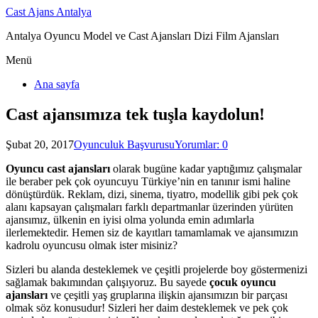
Cast Ajans Antalya
Antalya Oyuncu Model ve Cast Ajansları Dizi Film Ajansları
Menü
Ana sayfa
Cast ajansımıza tek tuşla kaydolun!
Şubat 20, 2017
Oyunculuk Başvurusu
Yorumlar: 0
Oyuncu cast ajansları
olarak bugüne kadar yaptığımız çalışmalar
ile beraber pek çok oyuncuyu Türkiye’nin en tanınır ismi haline
dönüştürdük. Reklam, dizi, sinema, tiyatro, modellik gibi pek çok
alanı kapsayan çalışmaları farklı departmanlar üzerinden yürüten
ajansımız, ülkenin en iyisi olma yolunda emin adımlarla
ilerlemektedir. Hemen siz de kayıtları tamamlamak ve ajansımızın
kadrolu oyuncusu olmak ister misiniz?
Sizleri bu alanda desteklemek ve çeşitli projelerde boy göstermenizi
sağlamak bakımından çalışıyoruz. Bu sayede
çocuk oyuncu
ajansları
ve çeşitli yaş gruplarına ilişkin ajansımızın bir parçası
olmak söz konusudur! Sizleri her daim desteklemek ve pek çok