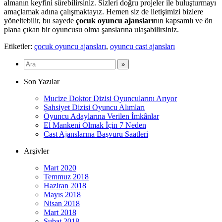
almanın keyfini sürebilirsiniz. Sizleri doğru projeler ile buluşturmayı
amaçlamak adına çalışmaktayız. Hemen siz de iletişimizi bizlere
yöneltebilir, bu sayede
çocuk oyuncu ajansları
nın kapsamlı ve ön
plana çıkan bir oyuncusu olma şanslarına ulaşabilirsiniz.
Etiketler:
çocuk oyuncu ajansları
,
oyuncu cast ajansları
Son Yazılar
Mucize Doktor Dizisi Oyuncularını Arıyor
Şahsiyet Dizisi Oyuncu Alımları
Oyuncu Adaylarına Verilen İmkânlar
El Mankeni Olmak İçin 7 Neden
Cast Ajanslarına Başvuru Saatleri
Arşivler
Mart 2020
Temmuz 2018
Haziran 2018
Mayıs 2018
Nisan 2018
Mart 2018
Şubat 2018