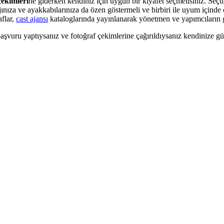
çekimleri
ne giderken kendiniz için uygun bir kıyafet seçmelisiniz. Seçti
ınıza ve ayakkabılarınıza da özen göstermeli ve birbiri ile uyum içinde o
aflar,
cast ajansı
kataloglarında yayınlanarak yönetmen ve yapımcıların 
başvuru yaptıysanız ve fotoğraf çekimlerine çağırıldıysanız kendinize gü