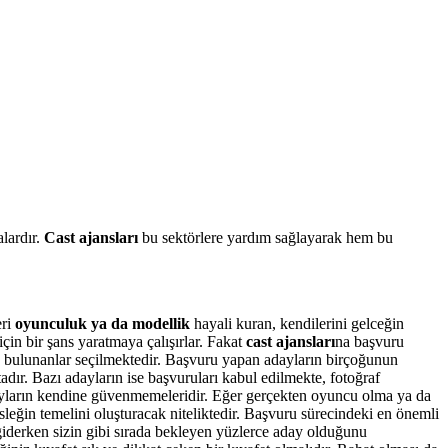
alardır.
Cast ajansları
bu sektörlere yardım sağlayarak hem bu
eri
oyunculuk ya da modellik
hayali kuran, kendilerini gelceğin
için bir şans yaratmaya çalışırlar. Fakat
cast ajansları
na başvuru
un bulunanlar seçilmektedir. Başvuru yapan adayların birçoğunun
dır. Bazı adayların ise başvuruları kabul edilmekte, fotoğraf
ayların kendine güvenmemeleridir. Eğer gerçekten oyuncu olma ya da
sleğin temelini oluşturacak niteliktedir. Başvuru sürecindeki en önemli
giderken sizin gibi sırada bekleyen yüzlerce aday olduğunu