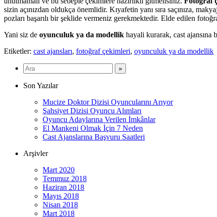
unutmamalı ve bu sebeple çekimlere hazırlıklı gitmelisiniz.
Fotoğraf 
sizin açınızdan oldukça önemlidir. Kıyafetin yanı sıra saçınıza, makyaj
pozları başarılı bir şeklide vermeniz gerekmektedir. Elde edilen fotoğr
Yani siz de
oyunculuk ya da modellik
hayali kurarak, cast ajansına 
Etiketler:
cast ajansları
,
fotoğraf çekimleri
,
oyunculuk ya da modellik
Son Yazılar
Mucize Doktor Dizisi Oyuncularını Arıyor
Şahsiyet Dizisi Oyuncu Alımları
Oyuncu Adaylarına Verilen İmkânlar
El Mankeni Olmak İçin 7 Neden
Cast Ajanslarına Başvuru Saatleri
Arşivler
Mart 2020
Temmuz 2018
Haziran 2018
Mayıs 2018
Nisan 2018
Mart 2018