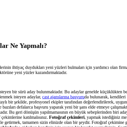
nlar Ne Yapmalı?
rinin ihtiyaç duydukları yeni yüzleri bulmaları için yardımcı olan firm
ektörüne yeni yüzler kazandırmaktadır.
isteyen bir sürü aday bulunmaktadır. Bu adaylar genelde küçüklükten b
gilenmek isteyen adaylar,
cast ajanslarına başvuru
da bulunarak, kendileri 
aylı bir şekilde, profesyonel ekipler tarafından değerlendirilerek, uyg
 bazıları defalarca başvuru yaparak yeni bir şans elde etmeye çalışmakta
tadır. Bu geri dönüşün yapılmamasının en büyük sebeplerinden biri ad
çekimlerine katılmalısınız.
Fotoğraf çekimleri
, yapmak istediğiniz me
e getirmek, tamamen sizin elinizde olan bir şeydir. Fotoğraf çekimine 