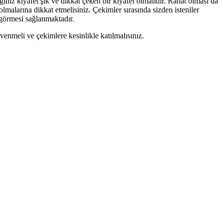
ğiniz kıyafet şık ve dikkat çeken bir kıyafet olmalıdır. Rahat olması da
lmalarına dikkat etmelisiniz. Çekimler sırasında sizden isteniler
görmesi sağlanmaktadır.
venmeli ve çekimlere kesinlikle katılmalısınız.