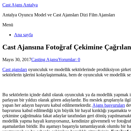
Cast Ajans Antalya
Antalya Oyuncu Model ve Cast Ajansları Dizi Film Ajansları
Menü
Ana sayfa
Cast Ajansına Fotoğraf Çekimine Çağrıla
Mayıs 30, 2017
Casting Ajansı
Yorumlar: 0
Cast ajansları
oyunculuk ve modellik sektörlerinde prodüksiyon şirketle
sektörlerin işlerini kolaylaştırmakta, hem de oyunculuk ve modellik s
Bu sektörlerin içinde dahil olarak oyunculuk ya da modellik yapmak 
parlayan bir yıldızı olarak gören adaylardır. Bu meslek gruplarıyla il
yapan her adayın başvuru kabul edilmemektedir.
Ajans başvuruları
det
başvurusu kabul edilmediği için büyük bir hayal kırıklığı yaşamakta ve
çekimine çağrılmakta fakat adaylar tarafından geri dönüş yapılmamak
modellik yapma hayali kuruyorsanız, kendinize güvenmeli ve fotoğraf 
aşamalardan biridir. Bu aşamayı başarıyla tamamlayarak olumlu bir hal