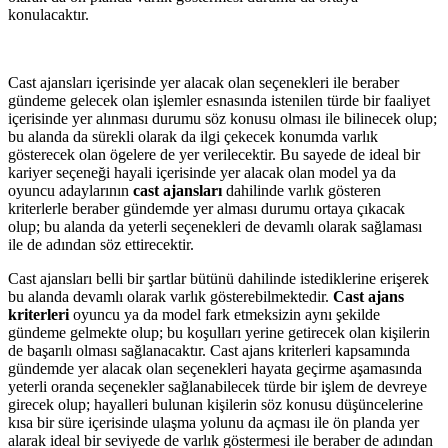
konulacaktır.
Cast ajansları içerisinde yer alacak olan seçenekleri ile beraber
gündeme gelecek olan işlemler esnasında istenilen türde bir faaliyet
içerisinde yer alınması durumu söz konusu olması ile bilinecek olup;
bu alanda da sürekli olarak da ilgi çekecek konumda varlık
gösterecek olan ögelere de yer verilecektir. Bu sayede de ideal bir
kariyer seçeneği hayali içerisinde yer alacak olan model ya da
oyuncu adaylarının
cast ajansları
dahilinde varlık gösteren
kriterlerle beraber gündemde yer alması durumu ortaya çıkacak
olup; bu alanda da yeterli seçenekleri de devamlı olarak sağlaması
ile de adından söz ettirecektir.
Cast ajansları belli bir şartlar bütünü dahilinde istediklerine erişerek
bu alanda devamlı olarak varlık gösterebilmektedir.
Cast ajans
kriterleri
oyuncu ya da model fark etmeksizin aynı şekilde
gündeme gelmekte olup; bu koşulları yerine getirecek olan kişilerin
de başarılı olması sağlanacaktır. Cast ajans kriterleri kapsamında
gündemde yer alacak olan seçenekleri hayata geçirme aşamasında
yeterli oranda seçenekler sağlanabilecek türde bir işlem de devreye
girecek olup; hayalleri bulunan kişilerin söz konusu düşüncelerine
kısa bir süre içerisinde ulaşma yolunu da açması ile ön planda yer
alarak ideal bir seviyede de varlık göstermesi ile beraber de adından