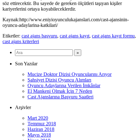
söz ettirecektir. Bu sayede de gereken ölçütleri taşıyan kişiler
kariyerlerini ortaya koyabileceklerdir.
Kaynak:http://www.eniyioyunculukajanslari.com/cast-ajansinin-
oyuncu-adaylarina-katkilari/
Etiketler:
cast ajans başvuru
,
cast ajans kayıt
,
cast ajans kayıt formu
,
cast ajans kriterleri
Son Yazılar
Mucize Doktor Dizisi Oyuncularını Arıyor
Şahsiyet Dizisi Oyuncu Alımları
Oyuncu Adaylarına Verilen İmkânlar
El Mankeni Olmak İçin 7 Neden
Cast Ajanslarına Başvuru Saatleri
Arşivler
Mart 2020
Temmuz 2018
Haziran 2018
Mayıs 2018