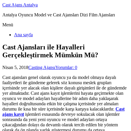
Cast Ajans Antalya
Antalya Oyuncu Model ve Cast Ajansları Dizi Film Ajansları
Menü
Ana sayfa
Cast Ajansları ile Hayalleri
Gerçekleştirmek Mümkün Mü?
Nisan 5, 2018
Casting Ajansı
Yorumlar: 0
Cast ajansları genel olarak oyuncu ya da model olmaya dayalı
faaliyetleri ile gündeme gelerek söz konusu meslek grupları
içerisinde yer alacak olan kişilere dayalı girişimleri ile de gündemde
yer almaktadır. Cast ajans kayıt işlemlerini hayata geçirmekte olan
oyuncu ve model adayları hayallerine bir adım daha yaklaşarak
hayalleri doğrultusunda etkin bir çalışma içerisinde yer almaları
durumu ile kısa bir süre içerisinde karşı karşıya kalacaklardır.
Cast
ajans kayıt
işlemleri esnasında devreye sokulacak olan işlemler
sonrasında da yeni yeni oyuncu ve model adayları ortaya
çıkacağından dolayı da devamlı olarak tercih edilen bir yöntem
olarak da ön planda varlık göstermesi durumu da ortaya