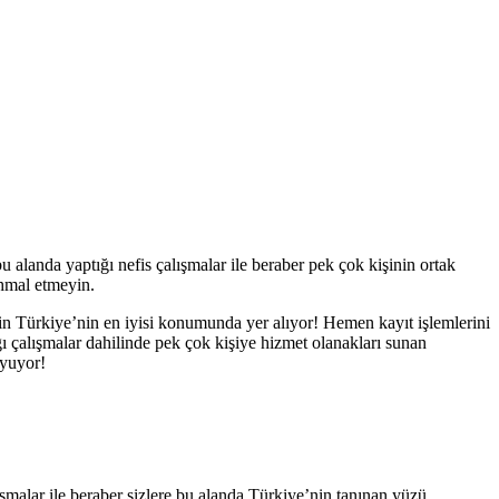
u alanda yaptığı nefis çalışmalar ile beraber pek çok kişinin ortak
ihmal etmeyin.
kin Türkiye’nin en iyisi konumunda yer alıyor! Hemen kayıt işlemlerini
ığı çalışmalar dahilinde pek çok kişiye hizmet olanakları sunan
uyuyor!
ışmalar ile beraber sizlere bu alanda Türkiye’nin tanınan yüzü