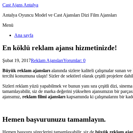
Cast Ajans Antalya
Antalya Oyuncu Model ve Cast Ajansları Dizi Film Ajansları
Menü
Ana sayfa
En köklü reklam ajansı hizmetinizde!
Şubat 19, 2017
Reklam Ajansları
Yorumlar: 0
Büyük reklam ajansları
alanında sizlere kaliteli çalışmalar sunan v
tercihi konumuna ulaştı! Sizler de sektörel olarak çeşitli projelere d
Sizleri reklam yüzü yapabilmek ve bunun yanı sıra çeşitli dizi, sinema
tamamlayabilir, siz de marka değerini yükselten ajansımızın bir parçası
ajansımız,
reklam filmi ajansları
kapsamında ki çalışmalarını bir kad
Hemen başvurunuzu tamamlayın.
Hemen başvuru süreçlerini tamamlayabilir, siz de
büyük reklam ajan