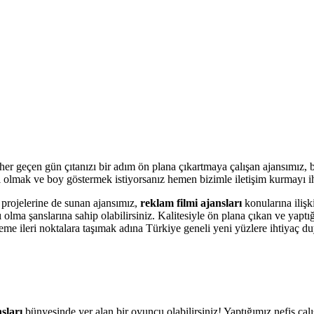
e her geçen gün çıtanızı bir adım ön plana çıkartmaya çalışan ajansımız, b
ahil olmak ve boy göstermek istiyorsanız hemen bizimle iletişim kurmayı 
 projelerine de sunan ajansımız,
reklam filmi ajansları
konularına iliş
 olma şanslarına sahip olabilirsiniz. Kalitesiyle ön plana çıkan ve yapt
eme ileri noktalara taşımak adına Türkiye geneli yeni yüzlere ihtiyaç d
sları
bünyesinde yer alan bir oyuncu olabilirsiniz! Yaptığımız nefis çal