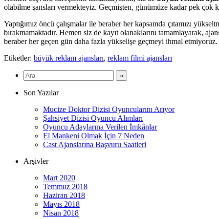
olabilme şansları vermekteyiz. Geçmişten, günümüze kadar pek çok kiş
Yaptığımız öncü çalışmalar ile beraber her kapsamda çıtamızı yüksel
bırakmamaktadır. Hemen siz de kayıt olanaklarını tamamlayarak, ajansım
beraber her geçen gün daha fazla yükselişe geçmeyi ihmal etmiyoruz
Etiketler:
büyük reklam ajansları
,
reklam filmi ajansları
Son Yazılar
Mucize Doktor Dizisi Oyuncularını Arıyor
Şahsiyet Dizisi Oyuncu Alımları
Oyuncu Adaylarına Verilen İmkânlar
El Mankeni Olmak İçin 7 Neden
Cast Ajanslarına Başvuru Saatleri
Arşivler
Mart 2020
Temmuz 2018
Haziran 2018
Mayıs 2018
Nisan 2018