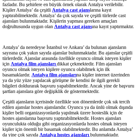
fazladır. Bu şehirlere en büyük örnek olarak Antalya verilebilir.
Kişiler Antalya’ da çeşitli
Antalya cast ajans
larına kayıt
yaptırabilmektedir. Antalya’ da çok sayıda ve çeşitli türlerde cast
ajansları bulunmaktadır. Kişilerin yapması gereken amaçları
doğrultusunda uygun olan
Antalya cast ajans
ına kayıt yaptırmaktır.
Antalya’ da neredeyse İstanbul ve Ankara’ da bulunan ajansların
sayısına çok yakın sayıda ajanslar bulunmaktadır. Bu ajanslar çeşitli
türlerdedir. Ajanslar arasında özellikle oyuncu olmak isteyen kişiler
için
Antalya film ajansları
dikkat çekmektedir. Film ajansları
oyuncu olmak isteyen kişilere oyuncu olabilmek için ilk
basamaklardır.
Antalya film ajansları
na kişiler internet üzerinden
ya da yüz yüze yapılacak görüşme ile kendisi ile ilgili gerekli
bilgileri doldurarak başvuru yapabilmektedir. Ancak yine de başvuru
şartları ajanslara göre değişiklik de göstermektedir.
Çeşitli ajansların içerisinde özellikle son dönemlerde çok sık tercih
edilen ajanslar hostes ajanslarıdır. Oyuncu ya da ünlü olmak dışında
kişiler belli organizasyonlarda yapılmak üzere hosteslik için de
hostes ajanslarına başvuru yaptırabilmektedir. Hostes ajansları
oyunculukta olduğu gibi organizasyonlarda hostes olmak isteyen
kişiler için önemli bir basamak olabilmektedir. Bu anlamda Antalya’
da yine çok sayıda
Antalya hostes ajansları
bulunmaktadır.