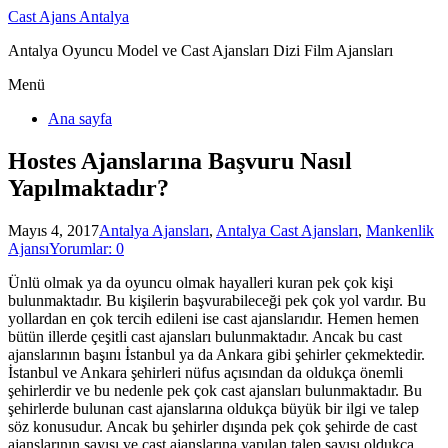
Cast Ajans Antalya
Antalya Oyuncu Model ve Cast Ajansları Dizi Film Ajansları
Menü
Ana sayfa
Hostes Ajanslarına Başvuru Nasıl
Yapılmaktadır?
Mayıs 4, 2017
Antalya Ajansları
,
Antalya Cast Ajansları
,
Mankenlik
Ajansı
Yorumlar: 0
Ünlü olmak ya da oyuncu olmak hayalleri kuran pek çok kişi
bulunmaktadır. Bu kişilerin başvurabileceği pek çok yol vardır. Bu
yollardan en çok tercih edileni ise cast ajanslarıdır. Hemen hemen
bütün illerde çeşitli cast ajansları bulunmaktadır. Ancak bu cast
ajanslarının başını İstanbul ya da Ankara gibi şehirler çekmektedir.
İstanbul ve Ankara şehirleri nüfus açısından da oldukça önemli
şehirlerdir ve bu nedenle pek çok cast ajansları bulunmaktadır. Bu
şehirlerde bulunan cast ajanslarına oldukça büyük bir ilgi ve talep
söz konusudur. Ancak bu şehirler dışında pek çok şehirde de cast
ajanslarının sayısı ve cast ajanslarına yapılan talep sayısı oldukça