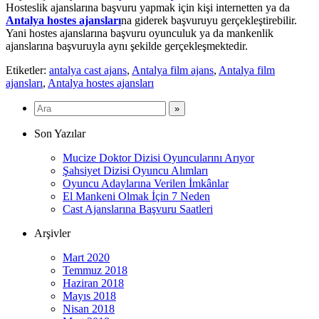
Hosteslik ajanslarına başvuru yapmak için kişi internetten ya da
Antalya hostes ajansları
na giderek başvuruyu gerçekleştirebilir.
Yani hostes ajanslarına başvuru oyunculuk ya da mankenlik
ajanslarına başvuruyla aynı şekilde gerçekleşmektedir.
Etiketler:
antalya cast ajans
,
Antalya film ajans
,
Antalya film
ajansları
,
Antalya hostes ajansları
Son Yazılar
Mucize Doktor Dizisi Oyuncularını Arıyor
Şahsiyet Dizisi Oyuncu Alımları
Oyuncu Adaylarına Verilen İmkânlar
El Mankeni Olmak İçin 7 Neden
Cast Ajanslarına Başvuru Saatleri
Arşivler
Mart 2020
Temmuz 2018
Haziran 2018
Mayıs 2018
Nisan 2018