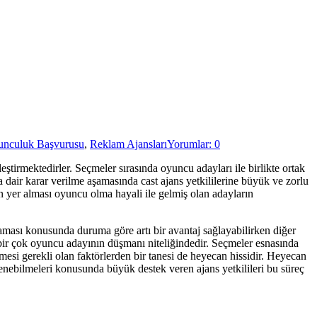
nculuk Başvurusu
,
Reklam Ajansları
Yorumlar: 0
ştirmektedirler. Seçmeler sırasında oyuncu adayları ile birlikte ortak
 dair karar verilme aşamasında cast ajans yetkililerine büyük ve zorlu
 yer alması oyuncu olma hayali ile gelmiş olan adayların
maması konusunda duruma göre artı bir avantaj sağlayabilirken diğer
i bir çok oyuncu adayının düşmanı niteliğindedir. Seçmeler esnasında
si gerekli olan faktörlerden bir tanesi de heyecan hissidir. Heyecan
enebilmeleri konusunda büyük destek veren ajans yetkilileri bu süreç