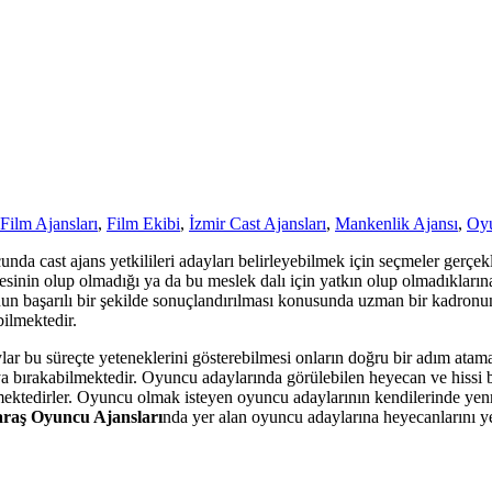
Film Ajansları
,
Film Ekibi
,
İzmir Cast Ajansları
,
Mankenlik Ajansı
,
Oyu
da cast ajans yetkilileri adayları belirleyebilmek için seçmeler gerçekle
esinin olup olmadığı ya da bu meslek dalı için yatkın olup olmadıklarına
un başarılı bir şekilde sonuçlandırılması konusunda uzman bir kadronun
bilmektedir.
ylar bu süreçte yeteneklerini gösterebilmesi onların doğru bir adım ata
rşıya bırakabilmektedir. Oyuncu adaylarında görülebilen heyecan ve hiss
ktedirler. Oyuncu olmak isteyen oyuncu adaylarının kendilerinde yenme
raş Oyuncu Ajansları
nda yer alan oyuncu adaylarına heyecanlarını y