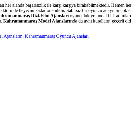
 her alanda başarısızlık ile karşı karşıya bırakabilmektedir. Hemen h
faktörü de heyecan kadar önemlidir. Sabırsız bir oyuncu adayı bir çok en
ahramanmaraş Dizi-Film Ajansları
oyunculuk yolundaki ilk adımların
r.
Kahramanmaraş Model Ajansların
da da aynı kuralların geçerli o
 Ajansların
,
Kahramanmaraş Oyuncu Ajansları