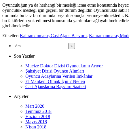
Oyunculuğun ya da herhangi bir mesleği icraa etme konusunda heyecan
oyunculuk mesleği için geçerli bir durum değildir. Oyunculukta sabır 
durumda bu tarz bir durumda başarılı sonuçlar vermeyebilmektedir.
K
bu faktörlerin yok edilmesi konusunda yardımlar sağlayabilmektedirle
girebilmektedir.
Etiketler:
Kahramanmaraş Cast Ajans Başvuru
,
Kahramanmaraş Model
Son Yazılar
Mucize Doktor Dizisi Oyuncularını Arıyor
Şahsiyet Dizisi Oyuncu Alımları
Oyuncu Adaylarına Verilen İmkânlar
El Mankeni Olmak İçin 7 Neden
Cast Ajanslarına Başvuru Saatleri
Arşivler
Mart 2020
Temmuz 2018
Haziran 2018
Mayıs 2018
Nisan 2018