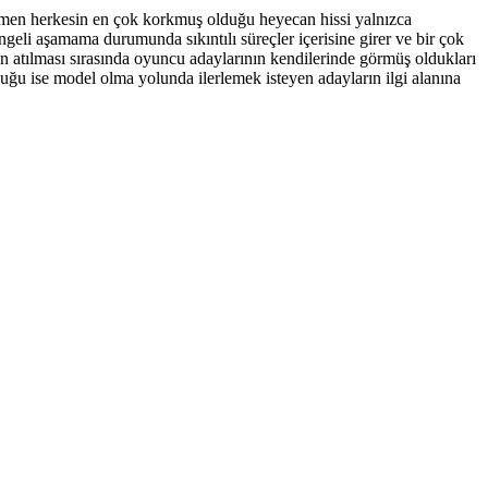
emen herkesin en çok korkmuş olduğu heyecan hissi yalnızca
geli aşamama durumunda sıkıntılı süreçler içerisine girer ve bir çok
 atılması sırasında oyuncu adaylarının kendilerinde görmüş oldukları
lduğu ise model olma yolunda ilerlemek isteyen adayların ilgi alanına