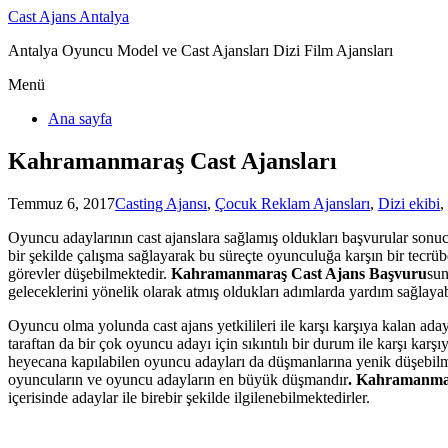
Cast Ajans Antalya
Antalya Oyuncu Model ve Cast Ajansları Dizi Film Ajansları
Menü
Ana sayfa
Kahramanmaraş Cast Ajansları
Temmuz 6, 2017
Casting Ajansı
,
Çocuk Reklam Ajansları
,
Dizi ekibi
,
Oyuncu adaylarının cast ajanslara sağlamış oldukları başvurular sonucun
bir şekilde çalışma sağlayarak bu süreçte oyunculuğa karşın bir tecrüb
görevler düşebilmektedir.
Kahramanmaraş Cast Ajans Başvuru
sun
geleceklerini yönelik olarak atmış oldukları adımlarda yardım sağlaya
Oyuncu olma yolunda cast ajans yetkilileri ile karşı karşıya kalan ada
taraftan da bir çok oyuncu adayı için sıkıntılı bir durum ile karşı ka
heyecana kapılabilen oyuncu adayları da düşmanlarına yenik düşebilme
oyuncuların ve oyuncu adayların en büyük düşmandır
. Kahramanma
içerisinde adaylar ile birebir şekilde ilgilenebilmektedirler.