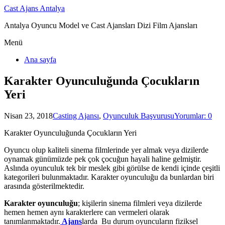
Cast Ajans Antalya
Antalya Oyuncu Model ve Cast Ajansları Dizi Film Ajansları
Menü
Ana sayfa
Karakter Oyunculuğunda Çocukların
Yeri
Nisan 23, 2018
Casting Ajansı
,
Oyunculuk Başvurusu
Yorumlar: 0
Karakter Oyunculuğunda Çocukların Yeri
Oyuncu olup kaliteli sinema filmlerinde yer almak veya dizilerde
oynamak günümüzde pek çok çocuğun hayali haline gelmiştir.
Aslında oyunculuk tek bir meslek gibi görülse de kendi içinde çeşitli
kategorileri bulunmaktadır. Karakter oyunculuğu da bunlardan biri
arasında gösterilmektedir.
Karakter oyunculuğu
; kişilerin sinema filmleri veya dizilerde
hemen hemen aynı karakterlere can vermeleri olarak
tanımlanmaktadır.
Ajans
larda Bu durum oyuncuların fiziksel