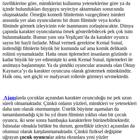
özelliklerine göre, mimiklerini kullanma yeteneklerine göre ya da
içinde bulundukları duyguyu seyirciye aktarmaları sonucunda
oluşmaktadır. Örneğin komedi filmlerinin vazgeçilmez isimleri
arasında yer alan oyuncularını bir dram filminde veya korku
filminde görmek izleyicinin role inanmasını zorlaştıracaktır. Dünya
çapında karakter oyuncularına örnek gösterilebilecek pek çok isim
bulunmaktadır. Bunun yanı sıra Yeşilçam’da da karakter oyuncu
sayısı bir hayli fazladır. Misal vermek gerekirse Kemal Sunal,
üstlendiği filmlerin büyük bir kısmında saf ama komik delikanlı
rolünü oynamaktadır. Hatta onun tiplemeleri insanların gözünde o
kadar büyük bir yer edinmiştir ki artık Kemal Sunal, tiplemeleri ile
anılmaya başlanmıştır. Ya da şimdiki oyuncular arasında olan Oktay
Kaynarca’yı da karakter oyuncusu olarak göstermek mümkündür.
Halk onu, sert güçlü ve mafyavari rollerde görmeyi sevmektedir.
Ajans
larda çocuklar açısından karakter oyunculuğu ise pek uzun
süreli olmamaktadır. Çünkü onların yüzleri, mimikleri ve yetenekleri
daha tam olarak oturmamıştır. Üstelik büyüme aşamaları da
tamamlanmadığı için bu yıl dram filminin yıldızı olan bir çocuk
oyuncu, iki sene sonra bambaşka karakterlere bürünebilmektedir.
İstisnalar olmakla birlikte bu durum, genellikle izleyici açısından da
olumsuz olarak karşılanmamaktadır. Çünkü fiziksel değişime
uğrayan
çocuk oyuncu
lar adeta ekranlara yeni yüzler