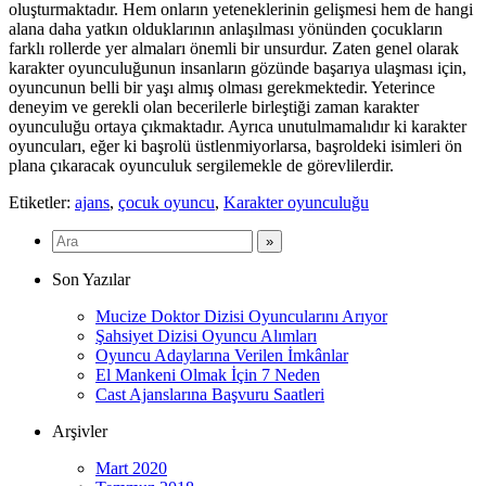
oluşturmaktadır. Hem onların yeteneklerinin gelişmesi hem de hangi
alana daha yatkın olduklarının anlaşılması yönünden çocukların
farklı rollerde yer almaları önemli bir unsurdur. Zaten genel olarak
karakter oyunculuğunun insanların gözünde başarıya ulaşması için,
oyuncunun belli bir yaşı almış olması gerekmektedir. Yeterince
deneyim ve gerekli olan becerilerle birleştiği zaman karakter
oyunculuğu ortaya çıkmaktadır. Ayrıca unutulmamalıdır ki karakter
oyuncuları, eğer ki başrolü üstlenmiyorlarsa, başroldeki isimleri ön
plana çıkaracak oyunculuk sergilemekle de görevlilerdir.
Etiketler:
ajans
,
çocuk oyuncu
,
Karakter oyunculuğu
Son Yazılar
Mucize Doktor Dizisi Oyuncularını Arıyor
Şahsiyet Dizisi Oyuncu Alımları
Oyuncu Adaylarına Verilen İmkânlar
El Mankeni Olmak İçin 7 Neden
Cast Ajanslarına Başvuru Saatleri
Arşivler
Mart 2020