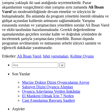
yarışma yaklaşık iki saat aralığında seyretmektedir. Pazar
akşamlarının vazgeçilmezi olan yarışma aynı zamanda
Ali İhsan
Varol
’un moderatörlüğünde devam etmekte ve izleyicisi ile
buluşmaktadır. Bu anlamda da program yönetimi önemli olmakta ve
gidişat açısından kalitenin artmasını sağlamaktadır. Yarışma
esnasında sorulan ve yarışmacılara yöneltilen sorular Ali İhsan Varol
ve ekibi tarafından hazırlanmaktadır. Gerekli değerlendirme
aşamalarından geçirilen sorular kalite ve doğruluk yönünden de
incelenmek şartıyla yarışmacılara yöneltilir. Bunun dışında
programın sevilmesinin ve tutmasının sebebi izleyici samimi ve
eğlenceli dakikalar yaratmasıdır.
Etiketler:
Ali İhsan Varol
,
bilgi yarışmaları
,
Kelime Oyunu
Son Yazılar
Mucize Doktor Dizisi Oyuncularını Arıyor
Şahsiyet Dizisi Oyuncu Alımları
Oyuncu Adaylarına Verilen İmkânlar
El Mankeni Olmak İçin 7 Neden
Cast Ajanslarına Başvuru Saatleri
Arşivler