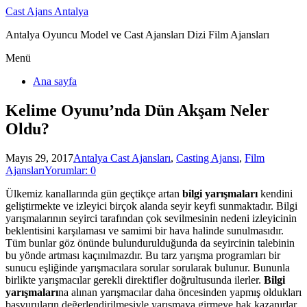
Cast Ajans Antalya
Antalya Oyuncu Model ve Cast Ajansları Dizi Film Ajansları
Menü
Ana sayfa
Kelime Oyunu’nda Dün Akşam Neler
Oldu?
Mayıs 29, 2017
Antalya Cast Ajansları
,
Casting Ajansı
,
Film
Ajansları
Yorumlar: 0
Ülkemiz kanallarında gün geçtikçe artan
bilgi yarışmaları
kendini
geliştirmekte ve izleyici birçok alanda seyir keyfi sunmaktadır. Bilgi
yarışmalarının seyirci tarafından çok sevilmesinin nedeni izleyicinin
beklentisini karşılaması ve samimi bir hava halinde sunulmasıdır.
Tüm bunlar göz önünde bulundurulduğunda da seyircinin talebinin
bu yönde artması kaçınılmazdır. Bu tarz yarışma programları bir
sunucu eşliğinde yarışmacılara sorular sorularak bulunur. Bununla
birlikte yarışmacılar gerekli direktifler doğrultusunda ilerler.
Bilgi
yarışmaları
na alınan yarışmacılar daha öncesinden yapmış oldukları
başvuruların değerlendirilmesiyle yarışmaya girmeye hak kazanırlar.