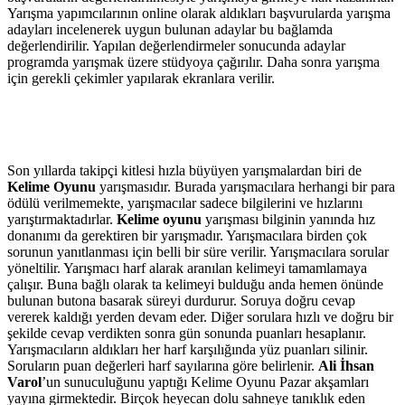
Yarışma yapımcılarının online olarak aldıkları başvurularda yarışma
adayları incelenerek uygun bulunan adaylar bu bağlamda
değerlendirilir. Yapılan değerlendirmeler sonucunda adaylar
programda yarışmak üzere stüdyoya çağırılır. Daha sonra yarışma
için gerekli çekimler yapılarak ekranlara verilir.
Son yıllarda takipçi kitlesi hızla büyüyen yarışmalardan biri de
Kelime Oyunu
yarışmasıdır. Burada yarışmacılara herhangi bir para
ödülü verilmemekte, yarışmacılar sadece bilgilerini ve hızlarını
yarıştırmaktadırlar.
Kelime oyunu
yarışması bilginin yanında hız
donanımı da gerektiren bir yarışmadır. Yarışmacılara birden çok
sorunun yanıtlanması için belli bir süre verilir. Yarışmacılara sorular
yöneltilir. Yarışmacı harf alarak aranılan kelimeyi tamamlamaya
çalışır. Buna bağlı olarak ta kelimeyi bulduğu anda hemen önünde
bulunan butona basarak süreyi durdurur. Soruya doğru cevap
vererek kaldığı yerden devam eder. Diğer sorulara hızlı ve doğru bir
şekilde cevap verdikten sonra gün sonunda puanları hesaplanır.
Yarışmacıların aldıkları her harf karşılığında yüz puanları silinir.
Soruların puan değerleri harf sayılarına göre belirlenir.
Ali İhsan
Varol
’un sunuculuğunu yaptığı Kelime Oyunu Pazar akşamları
yayına girmektedir. Birçok heyecan dolu sahneye tanıklık eden