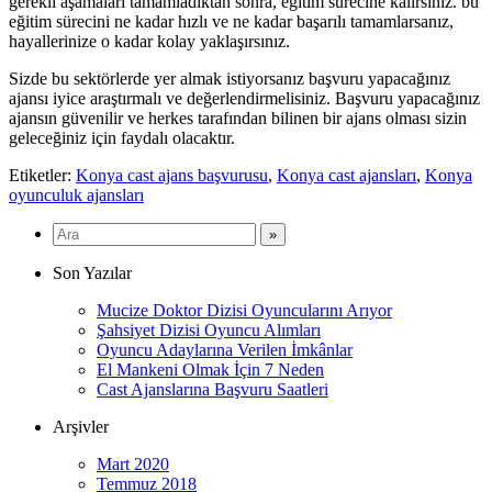
gerekli aşamaları tamamladıktan sonra, eğitim sürecine kalırsınız. bu
eğitim sürecini ne kadar hızlı ve ne kadar başarılı tamamlarsanız,
hayallerinize o kadar kolay yaklaşırsınız.
Sizde bu sektörlerde yer almak istiyorsanız başvuru yapacağınız
ajansı iyice araştırmalı ve değerlendirmelisiniz. Başvuru yapacağınız
ajansın güvenilir ve herkes tarafından bilinen bir ajans olması sizin
geleceğiniz için faydalı olacaktır.
Etiketler:
Konya cast ajans başvurusu
,
Konya cast ajansları
,
Konya
oyunculuk ajansları
Son Yazılar
Mucize Doktor Dizisi Oyuncularını Arıyor
Şahsiyet Dizisi Oyuncu Alımları
Oyuncu Adaylarına Verilen İmkânlar
El Mankeni Olmak İçin 7 Neden
Cast Ajanslarına Başvuru Saatleri
Arşivler
Mart 2020
Temmuz 2018