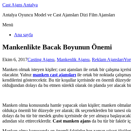
Cast Ajans Antalya
Antalya Oyuncu Model ve Cast Ajansları Dizi Film Ajansları
Menü
Ana sayfa
Mankenlikte Bacak Boyunun Önemi
Ekim 6, 2017
Casting Ajansı
,
Mankenlik Ajansı
,
Reklam Ajansları
Yor
Manken olmak isteyen kişiler; cast ajansları ile ortak bir çalışma içe
olacaktır. Yalnız
manken cast ajansları
ile ortak bir noktada çalışmay
kendilerini gösterecektir. Bu tür koşullar içerisinde en önemli düzey
olduğundan dolayı da bu etmen sürekli olarak ön planda yer alacak bir 
Manken olma konusunda hamle yapacak olan kişiler; manken olmaları içi
oldukça önemli bir düzeyde yer alarak; ilk seçeneklerden bir tanesi olar
dolayı da bu tür bir meslek grubu içerisinde de yer almaya başlayacakla
adından söz ettireceklerdir.
Cast manken ajans
da bu tür bir faktör i
Manken olma konusunda en önemli faktörler her zaman vücut ölçülerine