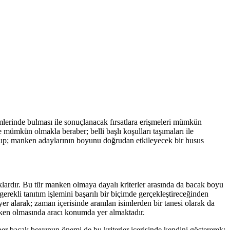
imlerinde bulması ile sonuçlanacak fırsatlara erişmeleri mümkün
e mümkün olmakla beraber; belli başlı koşulları taşımaları ile
 olup; manken adaylarının boyunu doğrudan etkileyecek bir husus
aklardır. Bu tür manken olmaya dayalı kriterler arasında da bacak boyu
gerekli tanıtım işlemini başarılı bir biçimde gerçekleştireceğinden
er alarak; zaman içerisinde aranılan isimlerden bir tanesi olarak da
manken olmasında aracı konumda yer almaktadır.
er bacak boyunun önemi de bu kriterler içerisinde kendini göstererek;