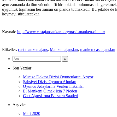
aynı zamanda da tüm vücudun fit bir noktada bulunması da gerekmek
uygunluk taşımasını her zaman ön planda tutmaktadır. Bu şekilde de kar
koymayı sürdürecektir.
Kaynak:
http://www.castajansankara.org/nasil-manken-olunur/
Etiketler:
cast manken ajans
,
Manken ajansları
,
manken cast ajansları
Son Yazılar
Mucize Doktor Dizisi Oyuncularını Arıyor
Şahsiyet Dizisi Oyuncu Alımları
Oyuncu Adaylarına Verilen İmkânlar
El Mankeni Olmak İçin 7 Neden
Cast Ajanslarına Başvuru Saatleri
Arşivler
Mart 2020