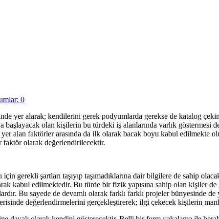
umlar: 0
risinde yer alarak; kendilerini gerek podyumlarda gerekse de katalog çek
a başlayacak olan kişilerin bu türdeki iş alanlarında varlık göstermesi d
de yer alan faktörler arasında da ilk olarak bacak boyu kabul edilmekte
faktör olarak değerlendirilecektir.
n gerekli şartları taşıyıp taşımadıklarına dair bilgilere de sahip olac
ak kabul edilmektedir. Bu türde bir fizik yapısına sahip olan kişiler de 
rdır. Bu sayede de devamlı olarak farklı farklı projeler bünyesinde de y
çerisinde değerlendirmelerini gerçekleştirerek; ilgi çekecek kişilerin 
 dayalı olarak kendini gösterecektir. Belli bir form yakalama ile berab