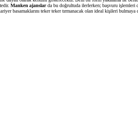
tedir.
Manken ajanslar
da bu doğrultuda ilerlerken; başvuru işlemleri d
iyer basamaklarını teker teker tırmanacak olan ideal kişileri bulmaya d