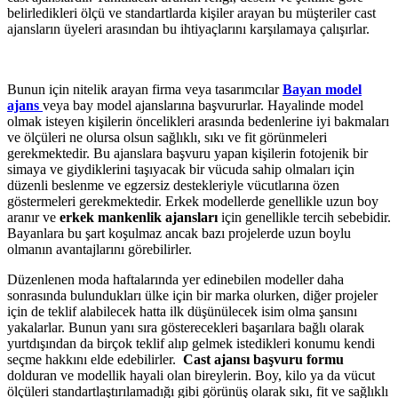
belirledikleri ölçü ve standartlarda kişiler arayan bu müşteriler cast
ajansların üyeleri arasından bu ihtiyaçlarını karşılamaya çalışırlar.
Bunun için nitelik arayan firma veya tasarımcılar
Bayan model
ajans
veya bay model ajanslarına başvururlar. Hayalinde model
olmak isteyen kişilerin öncelikleri arasında bedenlerine iyi bakmaları
ve ölçüleri ne olursa olsun sağlıklı, sıkı ve fit görünmeleri
gerekmektedir. Bu ajanslara başvuru yapan kişilerin fotojenik bir
simaya ve giydiklerini taşıyacak bir vücuda sahip olmaları için
düzenli beslenme ve egzersiz destekleriyle vücutlarına özen
göstermeleri gerekmektedir. Erkek modellerde genellikle uzun boy
aranır ve
erkek mankenlik ajansları
için genellikle tercih sebebidir.
Bayanlara bu şart koşulmaz ancak bazı projelerde uzun boylu
olmanın avantajlarını görebilirler.
Düzenlenen moda haftalarında yer edinebilen modeller daha
sonrasında bulundukları ülke için bir marka olurken, diğer projeler
için de teklif alabilecek hatta ilk düşünülecek isim olma şansını
yakalarlar. Bunun yanı sıra gösterecekleri başarılara bağlı olarak
yurtdışından da birçok teklif alıp gelmek istedikleri konumu kendi
seçme hakkını elde edebilirler.
Cast ajansı başvuru formu
dolduran ve modellik hayali olan bireylerin. Boy, kilo ya da vücut
ölçüleri standartlaştırılamadığı gibi görünüş olarak sıkı, fit ve sağlıklı