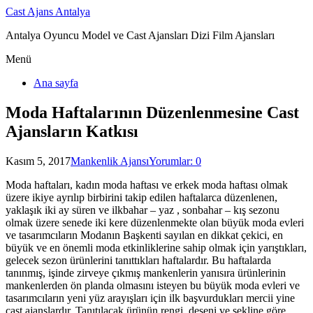
Cast Ajans Antalya
Antalya Oyuncu Model ve Cast Ajansları Dizi Film Ajansları
Menü
Ana sayfa
Moda Haftalarının Düzenlenmesine Cast
Ajansların Katkısı
Kasım 5, 2017
Mankenlik Ajansı
Yorumlar: 0
Moda haftaları, kadın moda haftası ve erkek moda haftası olmak
üzere ikiye ayrılıp birbirini takip edilen haftalarca düzenlenen,
yaklaşık iki ay süren ve ilkbahar – yaz , sonbahar – kış sezonu
olmak üzere senede iki kere düzenlenmekte olan büyük moda evleri
ve tasarımcıların Modanın Başkenti sayılan en dikkat çekici, en
büyük ve en önemli moda etkinliklerine sahip olmak için yarıştıkları,
gelecek sezon ürünlerini tanıttıkları haftalardır. Bu haftalarda
tanınmış, işinde zirveye çıkmış mankenlerin yanısıra ürünlerinin
mankenlerden ön planda olmasını isteyen bu büyük moda evleri ve
tasarımcıların yeni yüz arayışları için ilk başvurdukları mercii yine
cast ajanslardır. Tanıtılacak ürünün rengi, deseni ve şekline göre