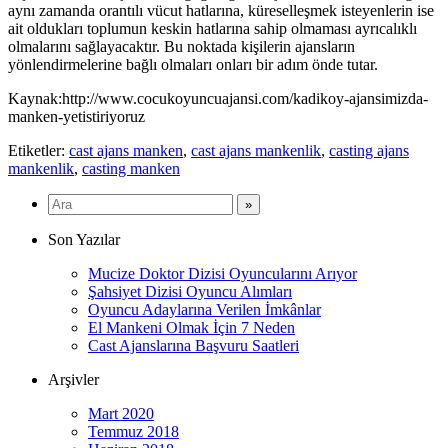
aynı zamanda orantılı vücut hatlarına, küreselleşmek isteyenlerin ise
ait oldukları toplumun keskin hatlarına sahip olmaması ayrıcalıklı
olmalarını sağlayacaktır. Bu noktada kişilerin ajansların
yönlendirmelerine bağlı olmaları onları bir adım önde tutar.
Kaynak:http://www.cocukoyuncuajansi.com/kadikoy-ajansimizda-
manken-yetistiriyoruz
Etiketler:
cast ajans manken
,
cast ajans mankenlik
,
casting ajans
mankenlik
,
casting manken
Son Yazılar
Mucize Doktor Dizisi Oyuncularını Arıyor
Şahsiyet Dizisi Oyuncu Alımları
Oyuncu Adaylarına Verilen İmkânlar
El Mankeni Olmak İçin 7 Neden
Cast Ajanslarına Başvuru Saatleri
Arşivler
Mart 2020
Temmuz 2018